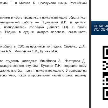
рский Т. и Мирная К. Прозвучали гимны Российской
ениями в честь праздника к присутствующим обратились:
-методической работе — Подокшина Д.И. и депутат
НЕЗАВИ
та, преподаватель колледжа Даперко О.Д. В своём
УСЛОВИ
ть Родины в судьбе каждого человека, обязанность
.
огибших в СВО выпускников колледжа: Сивченко Д.А.,
ова А.М., Молчанова С.В., Курова М.А.
тва студенты колледжа: Михайлова А., Нестерова Д.,
изводственного обучения Кутахин П.Н. подарили всем
годарностью был принят присутствующими. В завершении
ополучия, покоя и процветания нашей стране, нашему