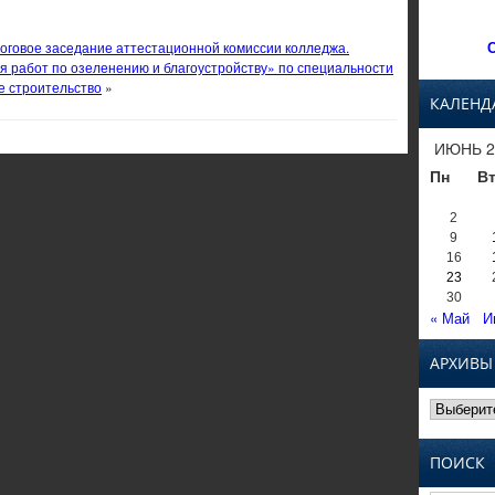
С
тоговое заседание аттестационной комиссии колледжа.
я работ по озеленению и благоустройству» по специальности
е строительство
»
КАЛЕНД
ИЮНЬ 2
Пн
В
2
9
16
23
30
« Май
И
АРХИВЫ
Архивы
ПОИСК