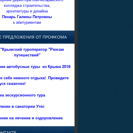
колледжа строительства,
архитектуры и дизайна
Пехарь Галины Петровны
к абитуриентам
Е ПРЕДЛОЖЕНИЯ ОТ ПРОФКОМА
"Крымский туроператор "Рюкзак
путешествий"
ние автобусные туры из Крыма 2018
е себе немного отдыха!
Проведите
уск сказочно!
а экскурсионного тура
ение в санатории Утес
ние на лечение и оздоровление
ОНТАКТЕ