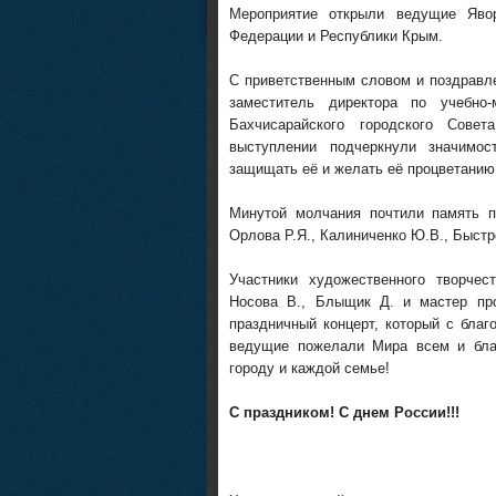
Мероприятие открыли ведущие Яво
Федерации и Республики Крым.
С приветственным словом и поздравл
заместитель директора по учебно
Бахчисарайского городского Сове
выступлении подчеркнули значимос
защищать её и желать её процветанию
Минутой молчания почтили память п
Орлова Р.Я., Калиниченко Ю.В., Быстр
Участники художественного творчес
Носова В., Блыщик Д. и мастер про
праздничный концерт, который с бла
ведущие пожелали Мира всем и благ
городу и каждой семье!
С праздником! С днем России!!!