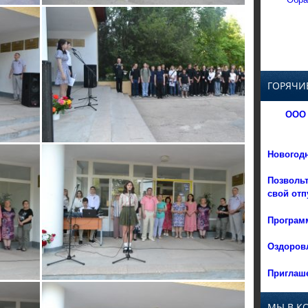
ГОРЯЧИ
ООО 
Новогод
Позвольт
свой отп
Программ
Оздоровл
Приглаше
МЫ В К