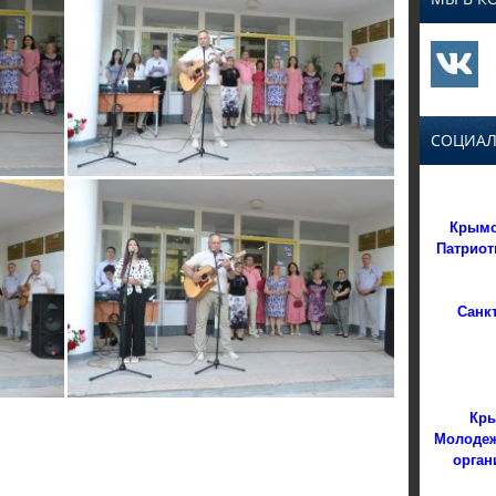
СОЦИАЛ
Крымс
Патриот
Санк
Кры
Молодеж
орган