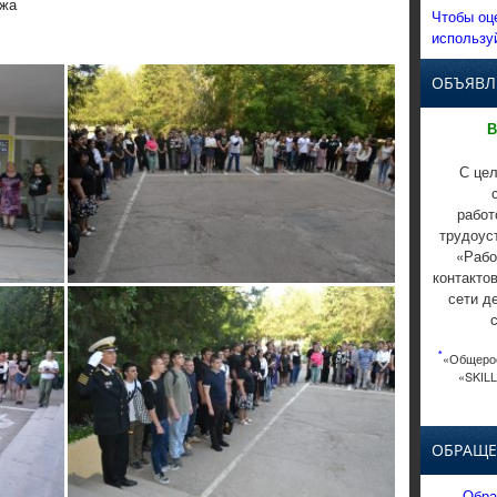
джа
Чтобы оц
использу
ОБЪЯВЛ
В
С цел
работ
трудоус
«Рабо
контакто
сети д
*
«Общерос
«SKILL
ОБРАЩЕ
Обра