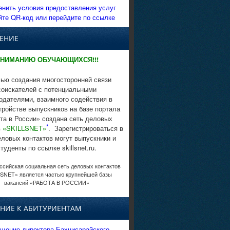
енить условия предоставления услуг
йте QR-код или перейдите по ссылке
ЕНИЕ
НИМАНИЮ ОБУЧАЮЩИХСЯ!!!
ью создания многосторонней связи
соискателей с потенциальными
одателями, взаимного содействия в
тройстве выпускников на базе портала
та в России» создана сеть деловых
*
в
«SKILLSNET»
. Зарегистрироваться в
еловых контактов могут выпускники и
студенты по ссылке skillsnet.ru.
сийская социальная сеть деловых контактов
SNET» является частью крупнейшей базы
вакансий «РАБОТА В РОССИИ»
НИЕ К АБИТУРИЕНТАМ
щение директора Бахчисарайского