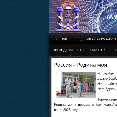
ГЛАВНАЯ
СВЕДЕНИЯ ОБ ОБРАЗОВАТ
»
ПРЕПОДАВАТЕЛЮ
СМИ О НАС
К
Россия – Родина моя
«В сердце т
Белые берёз
Нет тебя п
Нет другой
Торжествен
Родина моя!» прошла в Бахчисарайск
июня 2025 года.