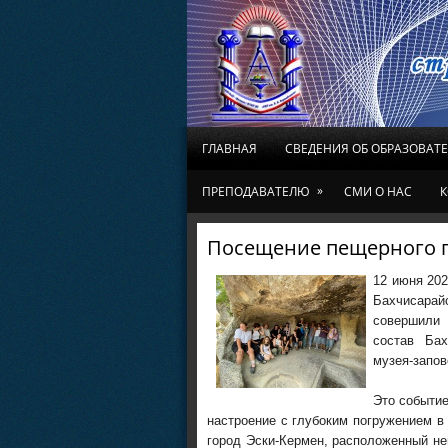
ГЛАВНАЯ
СВЕДЕНИЯ ОБ ОБРАЗОВАТ
»
ПРЕПОДАВАТЕЛЮ
СМИ О НАС
К
Посещение пещерного г
12 июня 202
Бахчисарай
совершили 
состав Бах
музея-запов
Это событи
настроение с глубоким погружением в
город Эски-Кермен, расположенный не