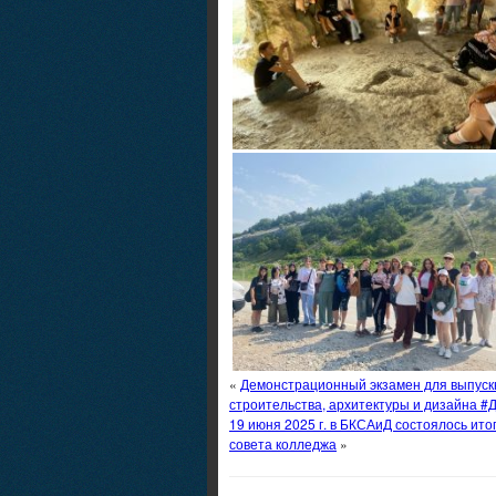
«
Демонстрационный экзамен для выпуск
строительства, архитектуры и дизайна 
19 июня 2025 г. в БКСАиД состоялось ито
совета колледжа
»