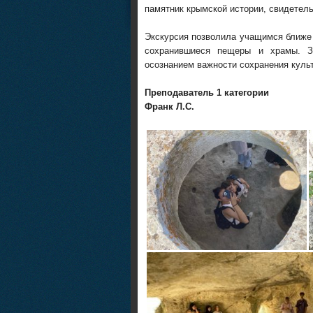
памятник крымской истории, свидетел
Экскурсия позволила учащимся ближе 
сохранившиеся пещеры и храмы. З
осознанием важности сохранения куль
Преподаватель 1 категории
Франк Л.С.