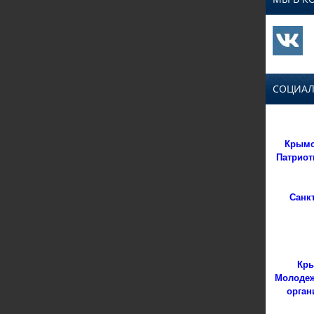
СОЦИАЛ
Крымс
Патриот
Санк
Кры
Молодеж
орган