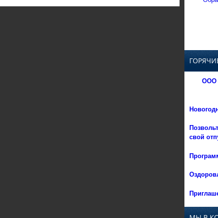
ГОРЯЧИ
ООО 
Новогод
Позвольт
свой отп
Программ
Оздоровл
Приглаше
МЫ В К