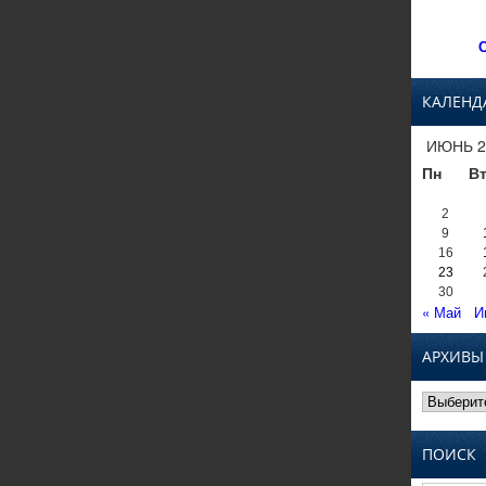
С
КАЛЕНД
ИЮНЬ 2
Пн
В
2
9
16
23
30
« Май
И
АРХИВЫ
Архивы
ПОИСК