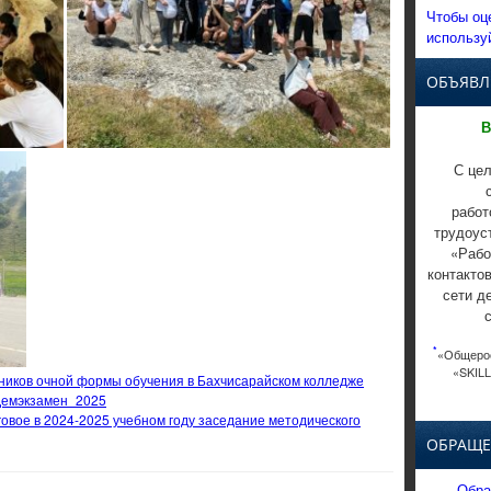
Чтобы оц
использу
ОБЪЯВЛ
В
С цел
работ
трудоус
«Рабо
контакто
сети д
*
«Общерос
«SKILL
ников очной формы обучения в Бахчисарайском колледже
#Демэкзамен_2025
говое в 2024-2025 учебном году заседание методического
ОБРАЩЕ
Обра