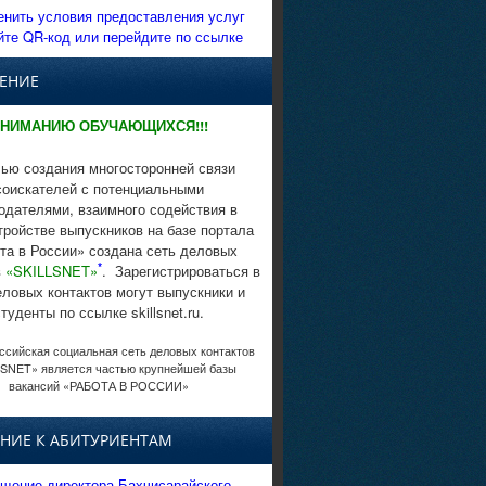
енить условия предоставления услуг
йте QR-код или перейдите по ссылке
ЕНИЕ
НИМАНИЮ ОБУЧАЮЩИХСЯ!!!
ью создания многосторонней связи
соискателей с потенциальными
одателями, взаимного содействия в
тройстве выпускников на базе портала
та в России» создана сеть деловых
*
в
«SKILLSNET»
. Зарегистрироваться в
еловых контактов могут выпускники и
студенты по ссылке skillsnet.ru.
сийская социальная сеть деловых контактов
SNET» является частью крупнейшей базы
вакансий «РАБОТА В РОССИИ»
НИЕ К АБИТУРИЕНТАМ
щение директора Бахчисарайского