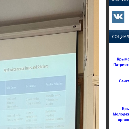
СОЦИАЛ
Крымс
Патриот
Санк
Кры
Молодеж
орган