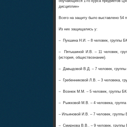
обучающихся 1-го курса предметов Ц
дисциплин»
Всего на защиту было выставлено 54 п
Из них защищались у:
– Пукшина Н.И. – 8 человек, группы БК
– Пятышиной И.В. – 11 человек, групп
(история, обществознание).
– Давыдовой В.Д. – 7 человек, группы 
– Гребенниковой Л.В. – 3 человека, гру
– Вознюк М.М. – 5 человек, группы БК-
– Рыжковой М.В. – 4 человека, группа 
– Ильиновой И.В. – 7 человек, группы Б
– Смирнова В.В.. – 9 человек, группы Б