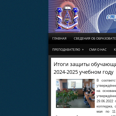
ГЛАВНАЯ
СВЕДЕНИЯ ОБ ОБРАЗОВАТ
»
ПРЕПОДАВАТЕЛЮ
СМИ О НАС
К
Итоги защиты обучающи
2024-2025 учебном году
В соответс
утверждённо
на основан
утверждённо
29.06.2022 
колледжа, с
мая по 11