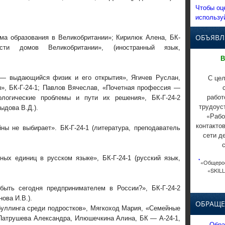
Чтобы оц
использу
ОБЪЯВЛ
ма образования в Великобритании»; Кирилюк Алена, БК-
ости домов Великобритании», (иностранный язык,
В
С цел
— выдающийся физик и его открытия», Ягичев Руслан,
ы», БК-Г-24-1; Павлов Вячеслав, «Почетная профессия —
работ
кологические проблемы и пути их решения», БК-Г-24-2
трудоус
ыдова В.Д.).
«Рабо
контакто
ны не выбирает». БК-Г-24-1 (литература, преподаватель
сети д
ых единиц в русском языке», БК-Г-24-1 (русский язык,
*
«Общерос
«SKILL
ыть сегодня предпринимателем в России?», БК-Г-24-2
ова И.В.).
ОБРАЩЕ
уллинга среди подростков», Мягкоход Мария, «Семейные
; Патрушева Александра, Илюшечкина Алина, БК — А-24-1,
Обра