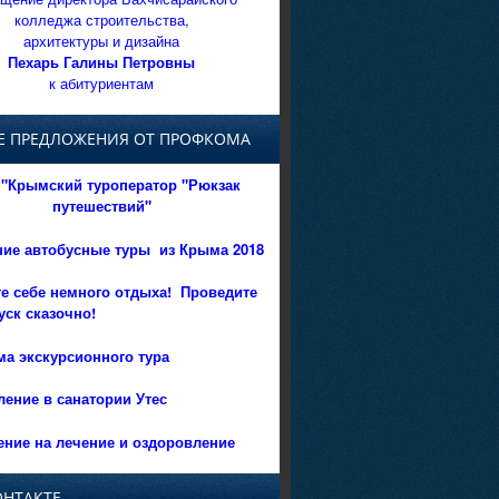
колледжа строительства,
архитектуры и дизайна
Пехарь Галины Петровны
к абитуриентам
Е ПРЕДЛОЖЕНИЯ ОТ ПРОФКОМА
"Крымский туроператор "Рюкзак
путешествий"
ние автобусные туры из Крыма 2018
е себе немного отдыха!
Проведите
уск сказочно!
а экскурсионного тура
ение в санатории Утес
ние на лечение и оздоровление
ОНТАКТЕ