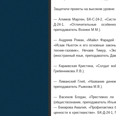
Защитили проекты на высоком уровне:
— Алимов Марлен, БК-С-24-2, «Систе
Д-24-1, «Отличительные особенн
преподаватель Вознюк М.М.).
— Андреев Роман, «Майкл Фарадей 
«Исаак Ньютон и его основные закон
техник-газовик», Нечаев Тимур, «Э
(иностранный язык, преподаватель Дав
— Караевская Кристина, «Солдат вой
Гребенникова Л.В.).
— Лиманский Глеб, «Название денежн
преподаватель Рыжкова М.В.).
— Васюков Богдан, «Престижно ли б
(обществознание, преподаватель Ильин
— Бекирова Амалия, «Профилактика б
ценности в христианстве». БК-Д-24-1