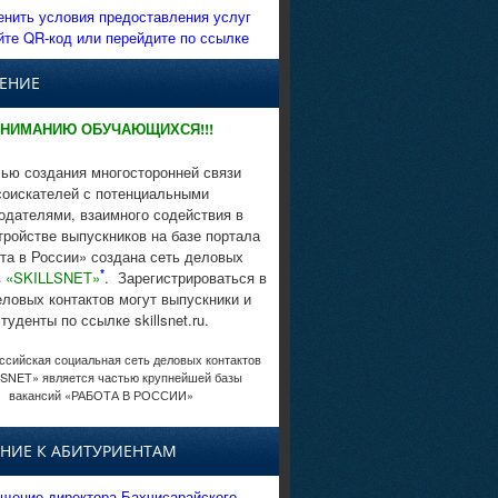
енить условия предоставления услуг
йте QR-код или перейдите по ссылке
ЕНИЕ
НИМАНИЮ ОБУЧАЮЩИХСЯ!!!
ью создания многосторонней связи
соискателей с потенциальными
одателями, взаимного содействия в
тройстве выпускников на базе портала
та в России» создана сеть деловых
*
в
«SKILLSNET»
. Зарегистрироваться в
еловых контактов могут выпускники и
студенты по ссылке skillsnet.ru.
сийская социальная сеть деловых контактов
SNET» является частью крупнейшей базы
вакансий «РАБОТА В РОССИИ»
НИЕ К АБИТУРИЕНТАМ
щение директора Бахчисарайского