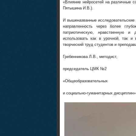
«Влияние нейросетей на различные с
Пятышина И.В.).
И вышеназванные исследовательские р
направленность через более глуб
патриотическую, нравственную и
использовать как в урочной, так и
творческий труд студентов и преподав
Гребенникова Л.В., методист,
председатель ЦМК №2
«Общеобразовательных
и социально-гуманитарных дисциплин»