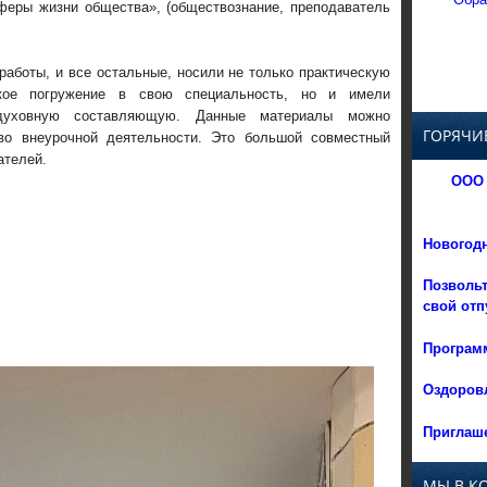
феры жизни общества», (обществознание, преподаватель
аботы, и все остальные, носили не только практическую
окое погружение в свою специальность, но и имели
 духовную составляющую. Данные материалы можно
ГОРЯЧИ
 во внеурочной деятельности. Это большой совместный
ателей.
ООО 
Новогод
Позвольт
свой отп
Программ
Оздоровл
Приглаше
МЫ В К