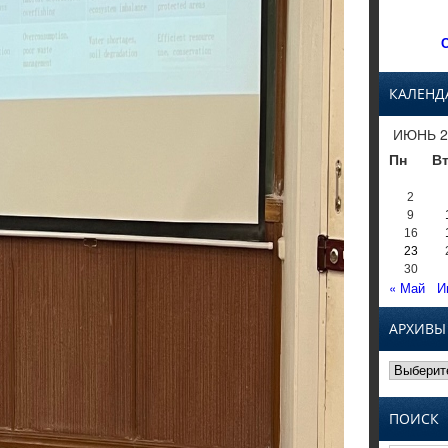
С
КАЛЕНД
ИЮНЬ 2
Пн
В
2
9
16
23
30
« Май
И
АРХИВЫ
Архивы
ПОИСК