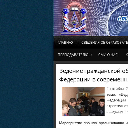
ГЛАВНАЯ
СВЕДЕНИЯ ОБ ОБРАЗОВАТ
»
ПРЕПОДАВАТЕЛЮ
СМИ О НАС
К
Ведение гражданской о
Федерации в современн
2 октября 
теме: «Вед
Федерации 
строительс
эвакуация п
Мероприятие прошло организованно и