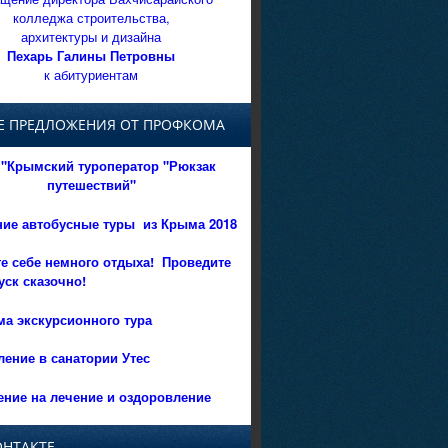
колледжа строительства,
архитектуры и дизайна
Пехарь Галины Петровны
к абитуриентам
Е ПРЕДЛОЖЕНИЯ ОТ ПРОФКОМА
"Крымский туроператор "Рюкзак
путешествий"
ние автобусные туры из Крыма 2018
е себе немного отдыха!
Проведите
уск сказочно!
а экскурсионного тура
ение в санатории Утес
ние на лечение и оздоровление
ОНТАКТЕ