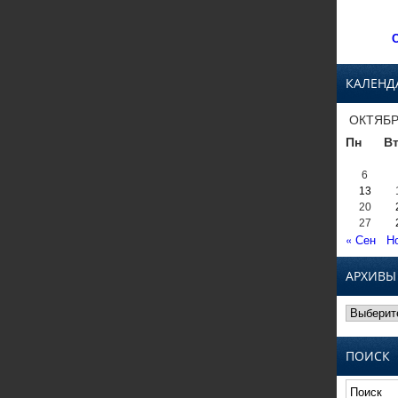
С
КАЛЕНД
ОКТЯБР
Пн
В
6
13
20
27
« Сен
Н
АРХИВЫ
Архивы
ПОИСК