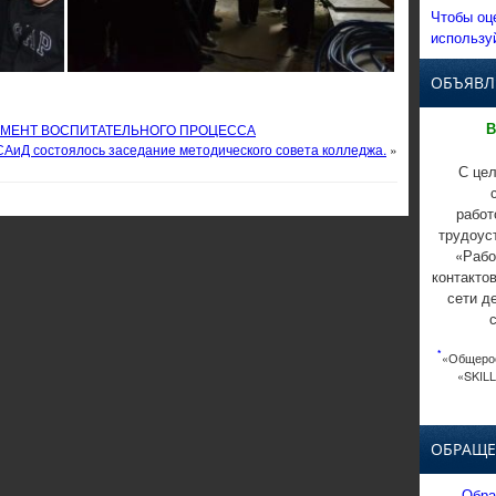
Чтобы оц
использу
ОБЪЯВЛ
В
ЕМЕНТ ВОСПИТАТЕЛЬНОГО ПРОЦЕССА
КСАиД состоялось заседание методического совета колледжа.
»
С цел
работ
трудоус
«Рабо
контакто
сети д
*
«Общерос
«SKILL
ОБРАЩЕ
Обра