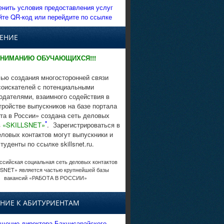
енить условия предоставления услуг
йте QR-код или перейдите по ссылке
ЕНИЕ
НИМАНИЮ ОБУЧАЮЩИХСЯ!!!
ью создания многосторонней связи
соискателей с потенциальными
одателями, взаимного содействия в
тройстве выпускников на базе портала
та в России» создана сеть деловых
*
в
«SKILLSNET»
. Зарегистрироваться в
еловых контактов могут выпускники и
студенты по ссылке skillsnet.ru.
сийская социальная сеть деловых контактов
SNET» является частью крупнейшей базы
вакансий «РАБОТА В РОССИИ»
НИЕ К АБИТУРИЕНТАМ
щение директора Бахчисарайского