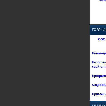
ГОРЯЧИ
ООО 
Новогод
Позвольт
свой отп
Программ
Оздоровл
Приглаше
МЫ В К