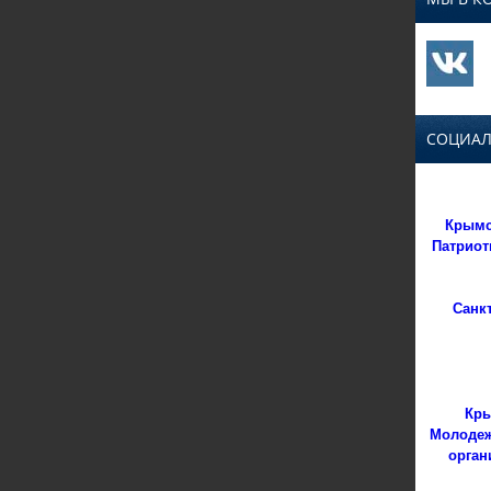
СОЦИАЛ
Крымс
Патриот
Санк
Кры
Молодеж
орган