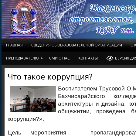
ГЛАВНАЯ
СВЕДЕНИЯ ОБ ОБРАЗОВАТЕЛЬНОЙ ОРГАНИЗАЦИИ
О 
»
ПРЕПОДАВАТЕЛЮ
СМИ О НАС
КОНТАКТЫ
ВЕРСИЯ Д
Что такое коррупция?
Воспитателем Трусовой О.
Бахчисарайского колледж
архитектуры и дизайна, к
общежитии, проведена б
коррупция?».
Цель мероприятия — пропагандирова