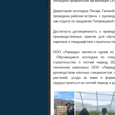
посещена профильная организация ООО
Директором колледжа Пехарь Галиной
проведена рабочая встреча с руково
зав.отдела по продажам Топорищевой
Достигнута договоренность о пров
производственных практик для обуч
парковое и ландшафтное строительств
ООО «Лаванда» является одним из 
Обучающиеся колледжа по специа
строительство л летний период 20
тепличном комплексе ООО «Лаванд
руководством опытных специалистов,
растений, ухода за ними и форм
трудоустроиться на летний период и р