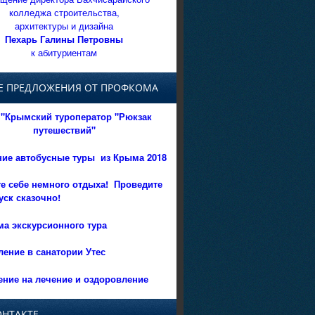
колледжа строительства,
архитектуры и дизайна
Пехарь Галины Петровны
к абитуриентам
Е ПРЕДЛОЖЕНИЯ ОТ ПРОФКОМА
"Крымский туроператор "Рюкзак
путешествий"
ние автобусные туры из Крыма 2018
е себе немного отдыха!
Проведите
уск сказочно!
а экскурсионного тура
ение в санатории Утес
ние на лечение и оздоровление
ОНТАКТЕ