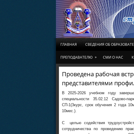
ГЛАВНАЯ
СВЕДЕНИЯ ОБ ОБРАЗОВАТ
»
ПРЕПОДАВАТЕЛЮ
СМИ О НАС
К
Проведена рабочая встр
представителями профи
В 2025-2026 учебном году завер
специальности 35.02.12 Садово-па
СП-1(3курс, срок обучения 2 года 10
10мес.).
С целью содействия трудоустройст
сотрудничества по проведению прак