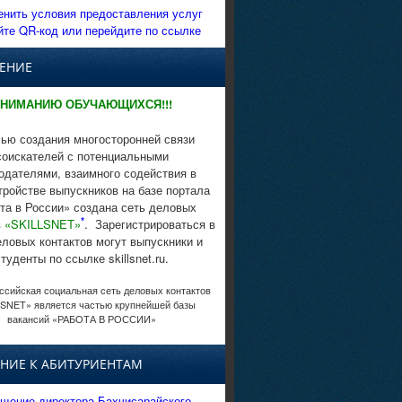
енить условия предоставления услуг
йте QR-код или перейдите по ссылке
ЕНИЕ
НИМАНИЮ ОБУЧАЮЩИХСЯ!!!
ью создания многосторонней связи
соискателей с потенциальными
одателями, взаимного содействия в
тройстве выпускников на базе портала
та в России» создана сеть деловых
*
в
«SKILLSNET»
. Зарегистрироваться в
еловых контактов могут выпускники и
студенты по ссылке skillsnet.ru.
сийская социальная сеть деловых контактов
SNET» является частью крупнейшей базы
вакансий «РАБОТА В РОССИИ»
НИЕ К АБИТУРИЕНТАМ
щение директора Бахчисарайского