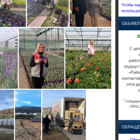
Чтобы оц
использу
ОБЪЯВЛ
В
С цел
работ
трудоус
«Рабо
контакто
сети д
*
«Общерос
«SKILL
ОБРАЩЕ
Обра