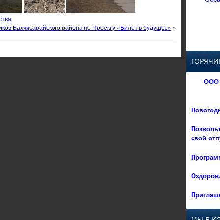
ства
ов Бахчисарайского района по Проекту «Билет в будущее»
»
ГОРЯЧИ
ООО 
Новогод
Позвольт
свой отп
Программ
Оздоровл
Приглаше
МЫ В К