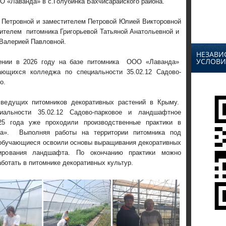
 «Лаванда» в с.Голубинка Бахчисарайского района.
 Петровной и заместителем Петровой Юлией Викторовной
дителем питомника Григорьевой Татьяной Анатольевной и
 Валерией Павловной.
НЕЗАВИ
УСЛОВИ
едении в 2026 году на базе питомника ООО «Лаванда»
ающихся колледжа по специальности 35.02.12 Садово-
о.
ведущих питомников декоративных растений в Крыму.
льности 35.02.12 Садово-парковое и ландшафтное
25 года уже проходили производственные практики в
а». Выполняя работы на территории питомника под
 обучающиеся освоили основы выращивания декоративных
ирования ландшафта. По окончанию практики можно
аботать в питомнике декоративных культур.