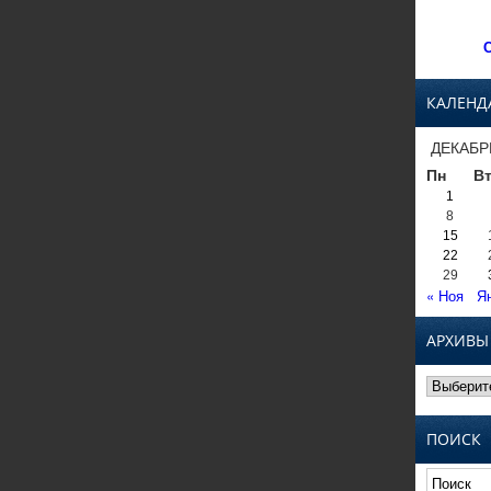
С
КАЛЕНД
ДЕКАБР
Пн
В
1
8
15
22
29
« Ноя
Я
АРХИВЫ
Архивы
ПОИСК