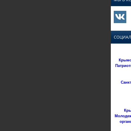
СОЦИАЛ
Крымс
Патриот
Санк
Кры
Молодеж
орган