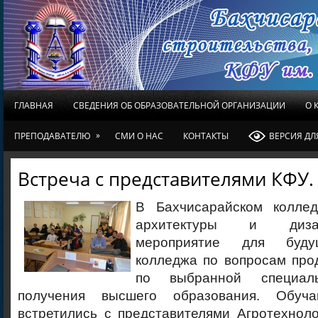
ГЛАВНАЯ
СВЕДЕНИЯ ОБ ОБРАЗОВАТЕЛЬНОЙ ОРГАНИЗАЦИИ
О 
»
ПРЕПОДАВАТЕЛЮ
СМИ О НАС
КОНТАКТЫ
ВЕРСИЯ Д
Встреча с представителями КФУ.
В Бахчисарайском коллед
архитектуры и диза
мероприятие для буду
колледжа по вопросам про
по выбранной специал
получения высшего образования. Обуч
встретились с представителями Агротехнол