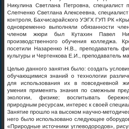
Никулина Светлана Петровна, специалист п
Слепченко Светлана Алексеевна, специалис
контроля, Бахчисарайского УЭГХ ГУП РК «Кры
одновременно выполняли обязанности чле
членом жюри был Кутахин Павел Ник
производственного обучения колледжа. Кр
посетили Назаренко Н.В., преподаватель ф
культуры и Чертенкова Е.И., преподаватель м
Целью данного занятия было: создать услови
обучающимися знаний о технологии различ
для использования их в повседневной жи
умения применять знания по смежным пред
экологии, физике; воспитывать береж
природным ресурсам, интерес к своей специа
Занятие прошло на высоком научно-методичес
него было использовано следующее оборудо
«Природные источники углеводородов», рису