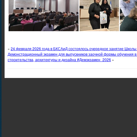
«
24 февраля 2026 года в БКСАиД состоялось очередное занятие Школы 
Демонстрационный экзамен для выпускников заочной формы обучения в
строительства, архитектуры и дизайна #Демэкзамен_2026
»