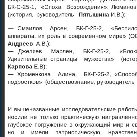
БК-С-25-1, «Эпоха Возрождения»; Люмано
(история, руководитель
Пятышина
И.В.);
— Смаилов Арсен, БК-Г-25-2, «Беспило
аппараты, их роль в современном мире» (О
Андреев
А.В.);
— Джеляев Марлен, БК-Г-25-2, «Блок
Удивительные страницы мужества» (истор
Карпова
Е.В);
— Хроменкова Алина, БК-Г-25-2, «Спосо
подростков» (обществознание, руководител
И вышеназванные исследовательские работы
носили не только практическую направлен
глубокое погружение в окружающий мир и с
но и имели патриотическую, нравстве