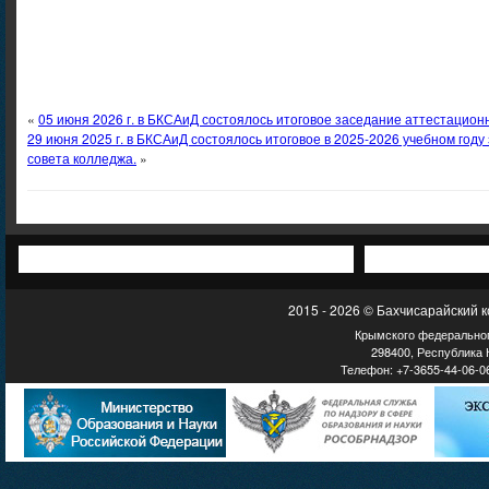
«
05 июня 2026 г. в БКСАиД состоялось итоговое заседание аттестацион
29 июня 2025 г. в БКСАиД состоялось итоговое в 2025-2026 учебном году
совета колледжа.
»
2015 - 2026 © Бахчисарайский 
Крымского федеральног
298400, Республика К
Телефон: +7-3655-44-06-06