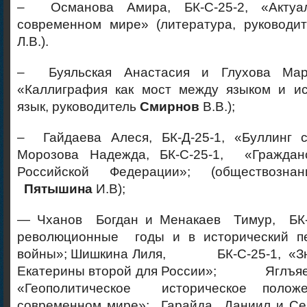
– Османова Амира, БК-С-25-2, «Актуа
современном мире» (литература, руководи
Л.В.).
– Буяльская Анастасия и Глухова Марга
«Каллиграфия как мост между языком и ис
язык, руководитель
Смирнов
В.В.);
– Гайдаева Алеся, БК-Д-25-1, «Буллинг с
Морозова Надежда, БК-С-25-1, «Гражданс
Российской Федерации»; (обществознан
Пятышина
И.В);
— Чханов Богдан и Менакаев Тимур, БК
революционные годы и в исторический пе
войны»; Шишкина Лиля, БК-С-25-1, «Зн
Екатерины второй для России»; Яглъяев
«Геополитическое историческое пол
современном мире»; Гарайда Даниил и Се