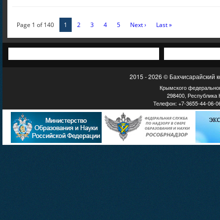
Page 1 of 140
1
2
3
4
5
Next ›
Last »
2015 - 2026 © Бахчисарайский 
Крымского федеральног
298400, Республика К
Телефон: +7-3655-44-06-06