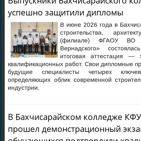
Выпускники Бахчисарайского ко
успешно защитили дипломы
В июне 2026 года в Бахчи
строительства, архите
(филиале) ФГАОУ ВО
Вернадского» состоялась
итоговая аттестация — 
квалификационных работ. Свои дипломные п
будущие специалисты четырех ключев
определяющих облик современной строител
индустрии.
В Бахчисарайском колледже КФ
прошел демонстрационный экза
обучающихся подтвердили ква