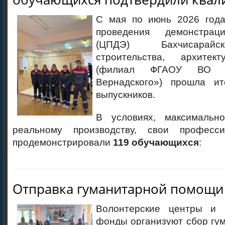
С мая по июнь 2026 года
проведения демонстрац
(ЦПДЭ) Бахчисарайс
строительства, архите
(филиал ФГАОУ ВО 
Вернадского») прошла ит
выпускников.
В условиях, максимальн
реальному производству, свои професс
продемонстрировали
119 обучающихся
:
Отправка гуманитарной помощи
Волонтерские центры и б
фонды организуют сбор гу