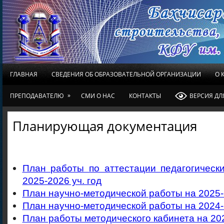
ГЛАВНАЯ
СВЕДЕНИЯ ОБ ОБРАЗОВАТЕЛЬНОЙ ОРГАНИЗАЦИИ
О 
»
ПРЕПОДАВАТЕЛЮ
СМИ О НАС
КОНТАКТЫ
ВЕРСИЯ Д
Планирующая документация
План работы по аттестации педагогическ
2025-2026 уч. год
План научно-методической работы на 2025-2
План научно-методической работы на 2024-2
План работы методического кабинета на 202