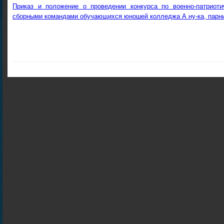
Приказ и положение о проведении конкурса по военно-патриот
сборными командами обучающихся юношей колледжа А ну-ка, парн