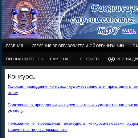
ГЛАВНАЯ
СВЕДЕНИЯ ОБ ОБРАЗОВАТЕЛЬНОЙ ОРГАНИЗАЦИИ
О 
»
ПРЕПОДАВАТЕЛЮ
СМИ О НАС
КОНТАКТЫ
ВЕРСИЯ Д
Конкурсы
Условия проведение конкурса художественного и прикладного т
огни»
Положение о проведении конкурса-выставки художественно-прикл
умельцы
Положение о проведении ежегодного конкурса-выставки худож
творчества Творцы прекрасного