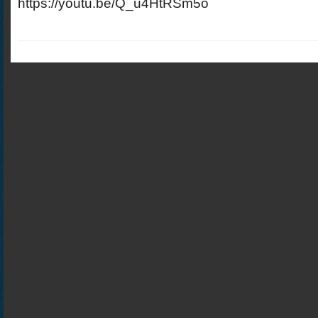
https://youtu.be/Q_u4HtRSm5o