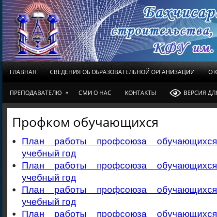
ГЛАВНАЯ
СВЕДЕНИЯ ОБ ОБРАЗОВАТЕЛЬНОЙ ОРГАНИЗАЦИИ
О 
»
ПРЕПОДАВАТЕЛЮ
СМИ О НАС
КОНТАКТЫ
ВЕРСИЯ Д
Профком обучающихся
План работы профсоюза обучающихся
учебный год
План работы профсоюза обучающихся
учебный год
План работы профсоюза обучающихся
учебный год
План работы профсоюза обучающихся