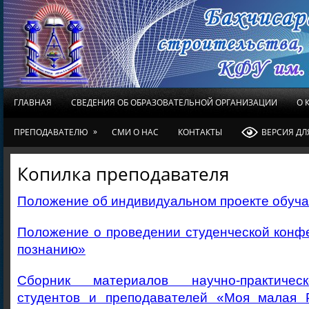
ГЛАВНАЯ
СВЕДЕНИЯ ОБ ОБРАЗОВАТЕЛЬНОЙ ОРГАНИЗАЦИИ
О 
»
ПРЕПОДАВАТЕЛЮ
СМИ О НАС
КОНТАКТЫ
ВЕРСИЯ Д
Копилка преподавателя
Положение об индивидуальном проекте обуч
Положение о проведении студенческой конф
познанию»
Сборник материалов научно-практичес
студентов и преподавателей «Моя малая 