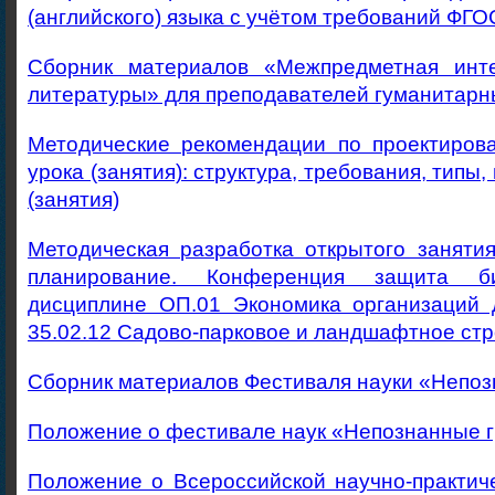
(английского) языка с учётом требований ФГ
Сборник материалов «Межпредметная инте
литературы» для преподавателей гуманитар
Методические рекомендации по проектиров
урока (занятия): структура, требования, типы,
(занятия)
Методическая разработка открытого заняти
планирование. Конференция защита би
дисциплине ОП.01 Экономика организаций 
35.02.12 Садово-парковое и ландшафтное ст
Сборник материалов Фестиваля науки «Непоз
Положение о фестивале наук «Непознанные г
Положение о Всероссийской научно-практич