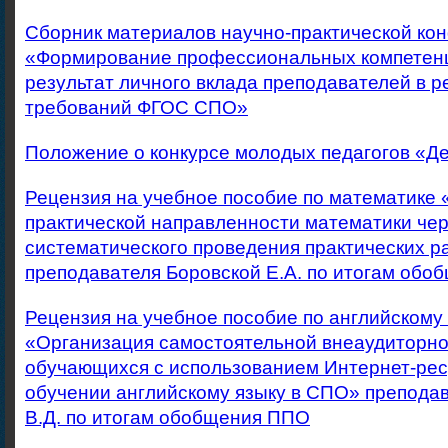
Сборник материалов научно-практической ко
«Формирование профессиональных компетенц
результат личного вклада преподавателей в 
требований ФГОС СПО»
Положение о конкурсе молодых педагогов «Д
Рецензия на учебное пособие по математике 
практической направленности математики че
систематического проведения практических р
преподавателя Боровской Е.А. по итогам об
Рецензия на учебное пособие по английскому
«Организация самостоятельной внеаудиторн
обучающихся с использованием Интернет-рес
обучении английскому языку в СПО» препода
В.Д. по итогам обобщения ППО