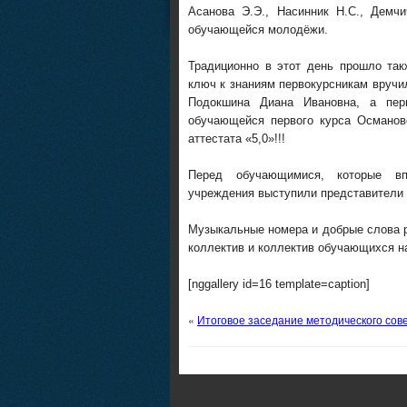
Асанова Э.Э., Насинник Н.С., Демч
обучающейся молодёжи.
Традиционно в этот день прошло та
ключ к знаниям первокурсникам вручи
Подокшина Диана Ивановна, а пер
обучающейся первого курса Османов
аттестата «5,0»!!!
Перед обучающимися, которые вп
учреждения выступили представители 
Музыкальные номера и добрые слова 
коллектив и коллектив обучающихся на
[nggallery id=16 template=caption]
«
Итоговое заседание методического сов