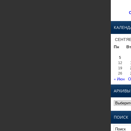
С
КАЛЕНД
СЕНТЯБ
Пн
В
5
12
19
26
« Июн
О
АРХИВЫ
Архивы
ПОИСК