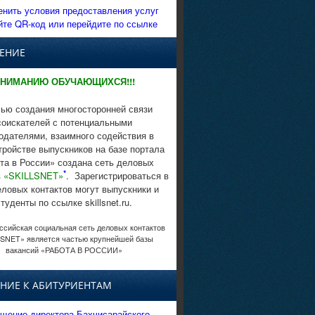
енить условия предоставления услуг
йте QR-код или перейдите по ссылке
ЕНИЕ
НИМАНИЮ ОБУЧАЮЩИХСЯ!!!
ью создания многосторонней связи
соискателей с потенциальными
одателями, взаимного содействия в
тройстве выпускников на базе портала
та в России» создана сеть деловых
*
в
«SKILLSNET»
. Зарегистрироваться в
еловых контактов могут выпускники и
студенты по ссылке skillsnet.ru.
сийская социальная сеть деловых контактов
SNET» является частью крупнейшей базы
вакансий «РАБОТА В РОССИИ»
НИЕ К АБИТУРИЕНТАМ
щение директора Бахчисарайского