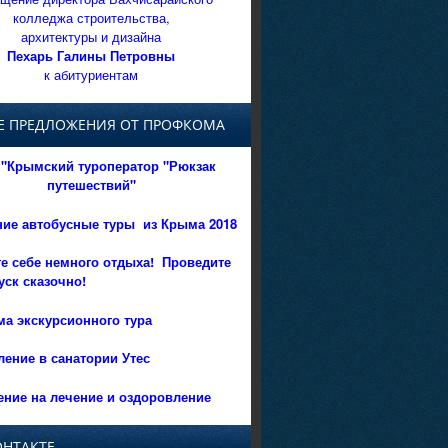
колледжа строительства,
архитектуры и дизайна
Пехарь Галины Петровны
к абитуриентам
Е ПРЕДЛОЖЕНИЯ ОТ ПРОФКОМА
"Крымский туроператор "Рюкзак
путешествий"
ние автобусные туры из Крыма 2018
е себе немного отдыха!
Проведите
уск сказочно!
а экскурсионного тура
ение в санатории Утес
ние на лечение и оздоровление
ОНТАКТЕ