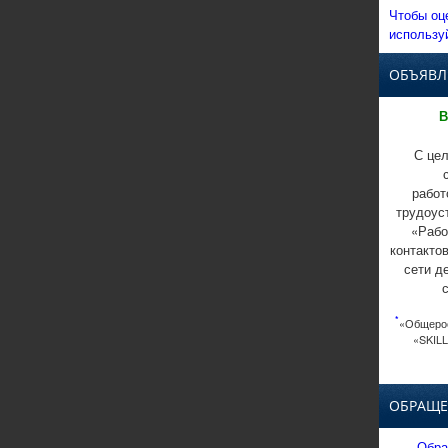
Чтобы оц
использу
ОБЪЯВЛ
В
С цел
работ
трудоус
«Рабо
контакто
сети д
*
«Общерос
«SKILL
ОБРАЩЕ
Обра