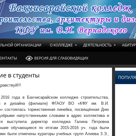
»
»
ЕЛЬНОЙ ОРГАНИЗАЦИИ
О КОЛЛЕДЖЕ
ДЕЯТЕЛЬНОСТЬ
АБИТУР
ОНТАКТЫ
ВЕРСИЯ ДЛЯ СЛАБОВИДЯЩИХ
е в студенты
ПОПУЛЯ
равствуй!!!
 2016 года в Бахчисарайском колледже строительства,
ры и дизайна (филиале) ФГАОУ ВО «КФУ им. В.И.
о» состоялась торжественная линейка, посвящённая Дню
добрыми напутственными словами в адрес коллектива и
ся выступила директор колледжа Галина Петровна
чшие обучающиеся по итогам 2015-2016 уч. года были
ями были отмечены кураторы учебных групп Алиева З.Э.,