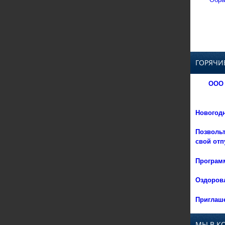
ГОРЯЧИ
ООО 
Новогод
Позвольт
свой отп
Программ
Оздоровл
Приглаше
МЫ В К