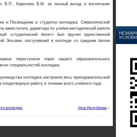
ич В.П., Карелина В.М. за личный вклад в воспитание
кже и Посвящение в студенты колледжа. Символический
ла заместитель директора по учебно-методической работе
НЕЗАВИ
вый «студенческий билет» был вручен единственной
УСЛОВИ
ой Эльзане, поступившей в колледж со средним балом
ервые переступили порог нашего образовательного
всех специальностей колледжа.
руководства колледжа настроили весь преподавательский
 плодотворную работу в течение всего учебного года.
ета колледжа
Урок Республики
»