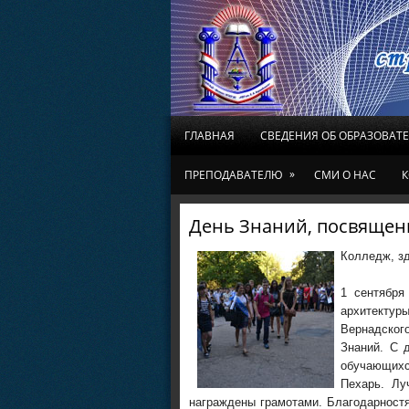
ГЛАВНАЯ
СВЕДЕНИЯ ОБ ОБРАЗОВАТ
»
ПРЕПОДАВАТЕЛЮ
СМИ О НАС
К
День Знаний, посвящени
Колледж, зд
1 сентября
архитекту
Вернадског
Знаний. С 
обучающих
Пехарь. Лу
награждены грамотами. Благодарност