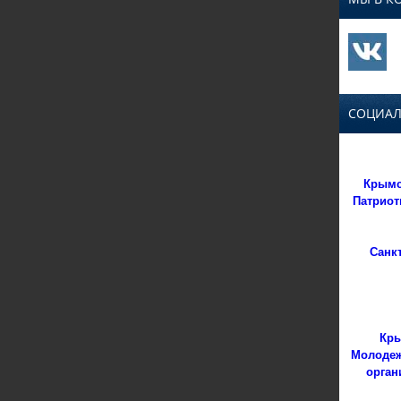
СОЦИАЛ
Крымс
Патриот
Санк
Кры
Молодеж
орган