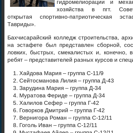
гидромелиорации и механ
хозяйства в пгт. Сове
открытая спортивно-патриотическая эст
Тавриды».
Бахчисарайский колледж строительства, арх
на эстафете был представлен сборной, со
ловких, быстрых, смекалистых и, конечно,
ребят – представителей разных курсов и спец
Хайдова Мария – группа С-11/9
Сейтосманова Лилия – группа Д-43
Зарудина Мария – группа Д-34
Муратова Фериде – группа Д-34
Халилов Сефер – группа Г-42
Говорков Дмитрий – группа Г-42
Вернигора Роман – группа С-12/11
Гоголь Иван – группа С-12/11
Мустафаев Айдер – группа С-12/11