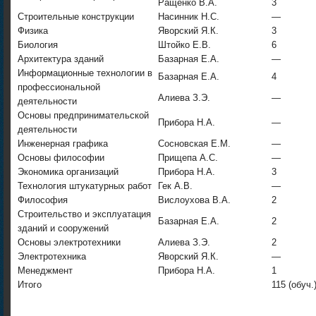
Ращенко В.А.
3
Строительные конструкции
Насинник Н.С.
—
Физика
Яворский Я.К.
3
Биология
Штойко Е.В.
6
Архитектура зданий
Базарная Е.А.
—
Информационные технологии в
Базарная Е.А.
4
профессиональной
Алиева З.Э.
—
деятельности
Основы предпринимательской
Прибора Н.А.
—
деятельности
Инженерная графика
Сосновская Е.М.
—
Основы философии
Прищепа А.С.
—
Экономика организаций
Прибора Н.А.
3
Технология штукатурных работ
Гек А.В.
—
Философия
Вислоухова В.А.
2
Строительство и эксплуатация
Базарная Е.А.
2
зданий и сооружений
Основы электротехники
Алиева З.Э.
2
Электротехника
Яворский Я.К.
—
Менеджмент
Прибора Н.А.
1
Итого
115 (обуч.