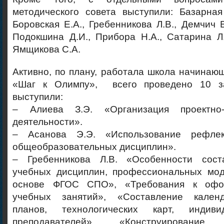
методического совета выступили: Базарная 
Боровская Е.А., Гребенникова Л.В., Демчич В
Подокшина Д.И., Прибора Н.А., Сатарина Л.
Ямщикова С.А.
Активно, по плану, работала школа начинаю
«Шаг к Олимпу», всего проведено 10 з
выступили:
– Алиева З.Э. «Организация проектно-и
деятельности».
– Асанова Э.Э. «Использование рефле
общеобразовательных дисциплин».
– Гребенникова Л.В. «Особенности сост
учебных дисциплин, профессиональных мод
основе ФГОС СПО», «Требования к офо
учебных занятий», «Составление календа
планов, технологических карт, индив
преподавателей», «Конструирование о