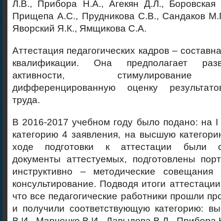
Л.В., Прибора Н.А., Агекян Д.Л., Боровская 
Прищепа А.С., Прудникова С.В., Сандаков М.Г
Яворский Я.К., Ямщикова С.А.
Аттестация педагогических кадров – составн
квалификации. Она предполагает разв
активности, стимулирование д
дифференцированную оценку результатов
труда.
В 2016-2017 учебном году было подано: на 
категорию 4 заявления, на высшую категори
ходе подготовки к аттестации были с
документы аттестуемых, подготовлены пор
инструктивно – методические совещания 
консультирование. Подводя итоги аттестации,
что все педагогические работники прошли пр
и получили соответствующую категорию: в
В.И., Марченко В.И., Давыдова В.Д., Прибора Н