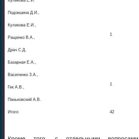
Куликова Е.И.
Подокшина Д.И.,
Куликова Е.И.,
1
Ращенко В.А.,
Драч С.Д.
Базарная Е.А.,
Василенко З.А.,
1
Гек А.В.,
Паньковский А.В.
Итого
42
Кроме того, с отдельными вопросам