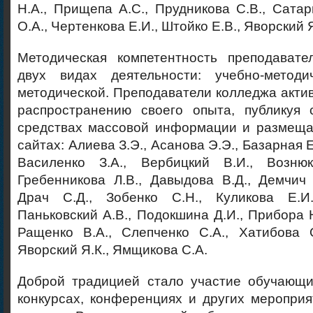
Н.А., Прищепа А.С., Прудникова С.В., Сатар
О.А., Чертенкова Е.И., Штойко Е.В., Яворский Я
Методическая компетентность преподавате
двух видах деятельности: учебно-методи
методической. Преподаватели колледжа актив
распространению своего опыта, публикуя
средствах массовой информации и размеща
сайтах: Алиева З.Э., Асанова Э.Э., Базарная Е
Василенко З.А., Вербицкий В.И., Вознюк
Гребенникова Л.В., Давыдова В.Д., Демчич 
Драч С.Д., Зобенко С.Н., Куликова Е.И.
Паньковский А.В., Подокшина Д.И., Прибора Н
Ращенко В.А., Слепченко С.А., Хатибова О
Яворский Я.К., Ямщикова С.А.
Доброй традицией стало участие обучающи
конкурсах, конференциях и других меропри