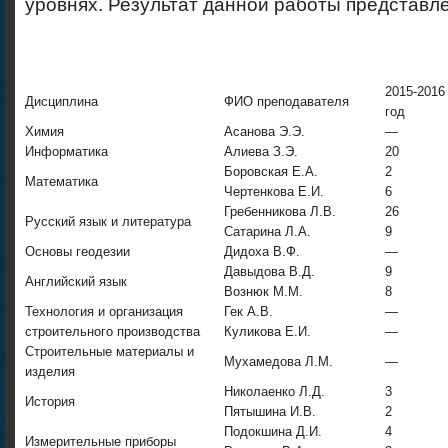
уровнях. Результат данной работы представле
2015-2016
Дисциплина
ФИО преподавателя
год
Химия
Асанова Э.Э.
—
Информатика
Алиева З.Э.
20
Боровская Е.А.
2
Математика
Чертенкова Е.И.
6
Гребенникова Л.В.
26
Русский язык и литература
Сатарина Л.А.
9
Основы геодезии
Дидоха В.Ф.
—
Давыдова В.Д.
9
Английский язык
Вознюк М.М.
8
Технология и организация
Гек А.В.
—
строительного производства
Куликова Е.И.
—
Строительные материалы и
Мухамедова Л.М.
—
изделия
Николаенко Л.Д.
3
История
Пятышина И.В.
2
Подокшина Д.И.
4
Измерительные приборы