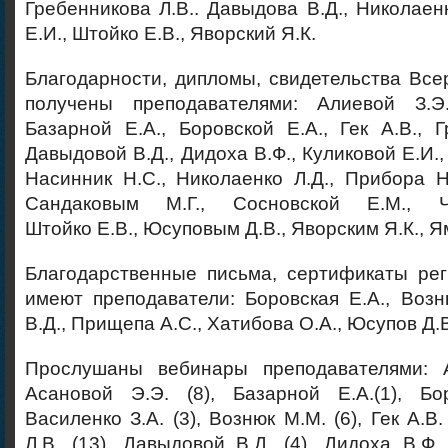
Гребенникова Л.В.. Давыдова В.Д., Николаенк
Е.И., Штойко Е.В., Яворский Я.К.
Благодарности, дипломы, свидетельства Все
получены преподавателями: Алиевой З.Э.
Базарной Е.А., Боровской Е.А., Гек А.В., Г
Давыдовой В.Д., Дидоха В.Ф., Куликовой Е.И.
Насинник Н.С., Николаенко Л.Д., Прибора Н
Сандаковым М.Г., Сосновской Е.М., Ч
Штойко Е.В., Юсуповым Д.В., Яворским Я.К., 
Благодарственные письма, сертификаты рег
имеют преподаватели: Боровская Е.А., Воз
В.Д., Прищепа А.С., Хатибова О.А., Юсупов Д.
Прослушаны вебинары преподавателями: А
Асановой Э.Э. (8), Базарной Е.А.(1), Бор
Василенко З.А. (3), Вознюк М.М. (6), Гек А.В.
Л.В. (13), Давыдовой В.Д. (4), Дидоха В.Ф. 