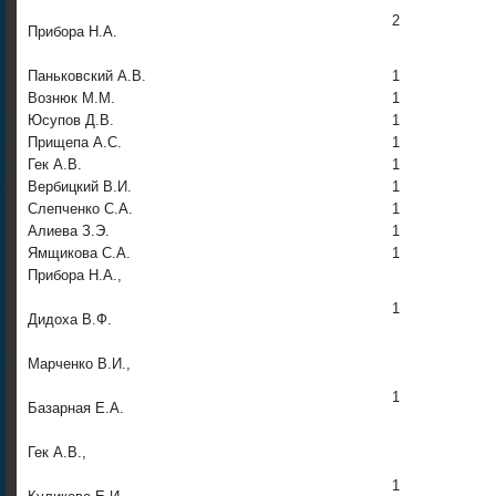
2
Прибора Н.А.
Паньковский А.В.
1
Вознюк М.М.
1
Юсупов Д.В.
1
Прищепа А.С.
1
Гек А.В.
1
Вербицкий В.И.
1
Слепченко С.А.
1
Алиева З.Э.
1
Ямщикова С.А.
1
Прибора Н.А.,
1
Дидоха В.Ф.
Марченко В.И.,
1
Базарная Е.А.
Гек А.В.,
1