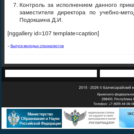
Контроль за исполнением данного прик
заместителя директора по учебно-мето
Подокшина Д.И.
[nggallery id=107 template=caption]
«
Выпуск молодых специалистов
2015 - 2026 © Бахчисарайский 
Крымского федеральног
298400, Республика К
Телефон: +7-3655-44-06-06