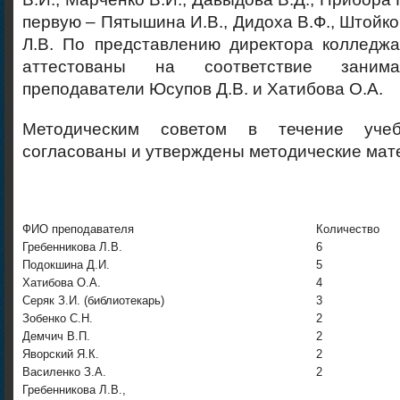
первую – Пятышина И.В., Дидоха В.Ф., Штойко
Л.В. По представлению директора колледжа
аттестованы на соответствие заним
преподаватели Юсупов Д.В. и Хатибова О.А.
Методическим советом в течение уче
согласованы и утверждены методические мат
ФИО преподавателя
Количество
Гребенникова Л.В.
6
Подокшина Д.И.
5
Хатибова О.А.
4
Серяк З.И. (библиотекарь)
3
Зобенко С.Н.
2
Демчич В.П.
2
Яворский Я.К.
2
Василенко З.А.
2
Гребенникова Л.В.,