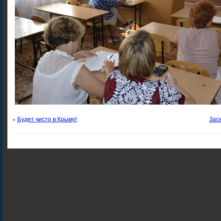
«
Будет чисто в Крыму!
Зас