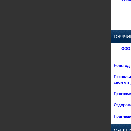
ГОРЯЧИ
ООО 
Новогод
Позвольт
свой отп
Программ
Оздоровл
Приглаше
МЫ В К