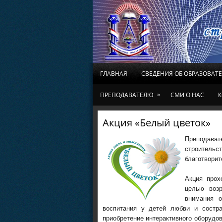
ГЛАВНАЯ
СВЕДЕНИЯ ОБ ОБРАЗОВАТ
»
ПРЕПОДАВАТЕЛЮ
СМИ О НАС
К
Акция «Белый цветок»
Преподав
строительс
благотворит
Акция прох
целью возр
внимания 
воспитания у детей любви и состр
приобретение интерактивного оборудо