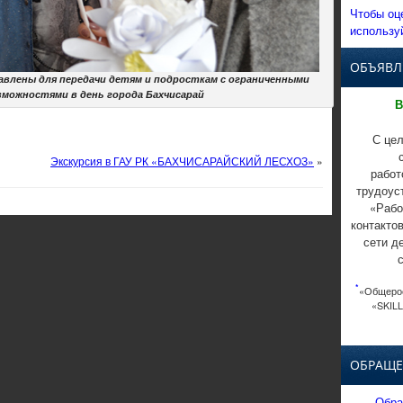
Чтобы оц
использу
ОБЪЯВЛ
авлены для передачи детям и подросткам с ограниченными
зможностями в день города Бахчисарай
В
С цел
Экскурсия в ГАУ РК «БАХЧИСАРАЙСКИЙ ЛЕСХОЗ»
»
работ
трудоус
«Рабо
контакто
сети д
*
«Общерос
«SKILL
ОБРАЩЕ
Обра