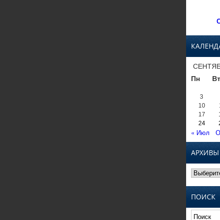
С
КАЛЕНД
СЕНТЯБ
Пн
В
3
10
17
24
« Июл
О
АРХИВЫ
Архивы
ПОИСК