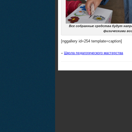
Все собранные средства будут напр
физическими во
[nggallery id=254 template=caption]
«
Школа педагогического мастерства