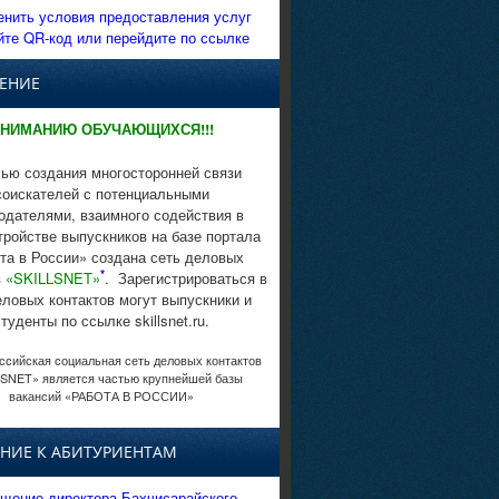
енить условия предоставления услуг
йте QR-код или перейдите по ссылке
ЕНИЕ
НИМАНИЮ ОБУЧАЮЩИХСЯ!!!
ью создания многосторонней связи
соискателей с потенциальными
одателями, взаимного содействия в
тройстве выпускников на базе портала
та в России» создана сеть деловых
*
в
«SKILLSNET»
. Зарегистрироваться в
еловых контактов могут выпускники и
студенты по ссылке skillsnet.ru.
сийская социальная сеть деловых контактов
SNET» является частью крупнейшей базы
вакансий «РАБОТА В РОССИИ»
НИЕ К АБИТУРИЕНТАМ
щение директора Бахчисарайского