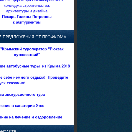
колледжа строительства,
архитектуры и дизайна
Пехарь Галины Петровны
к абитуриентам
Е ПРЕДЛОЖЕНИЯ ОТ ПРОФКОМА
"Крымский туроператор "Рюкзак
путешествий"
ние автобусные туры из Крыма 2018
е себе немного отдыха!
Проведите
уск сказочно!
а экскурсионного тура
ение в санатории Утес
ние на лечение и оздоровление
ОНТАКТЕ