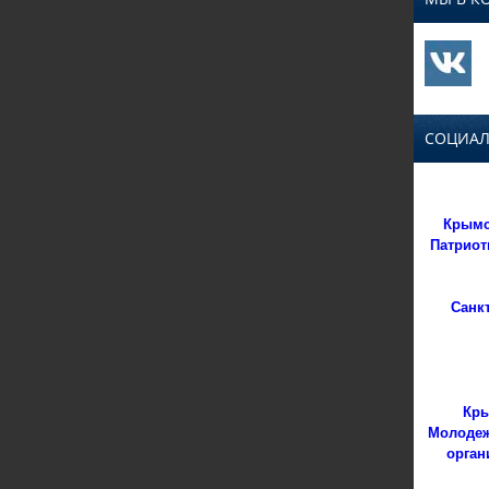
СОЦИАЛ
Крымс
Патриот
Санк
Кры
Молодеж
орган