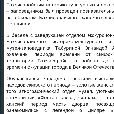
Бахчисарайским историко-культурным и архе
– заповедником был проведен познавательны
по объектам Бахчисарайского ханского дв
женщине».
В беседе с заведующей отделом экскурсион
Бахчисарайского историко-культурного и
музея-заповедника Табуриной Зинаидой 
охвачены периоды времени от скифск
территории Бахчисарайского района до т
времени оккупации города в Великой Отечест
Обучающиеся колледжа посетили выставку
находок скифского периода – золотые женски
того этнографический отдел музея, уютный
знаменитый «Фонтан слез», «харам» – га
ханский период часть дворца, посвящ
ознакомились с легендой о Диляре Б