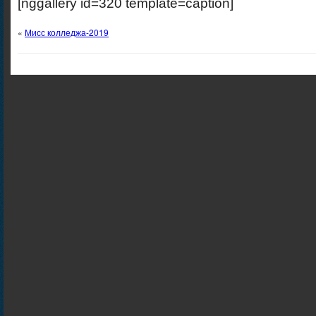
[nggallery id=320 template=caption]
«
Мисс колледжа-2019