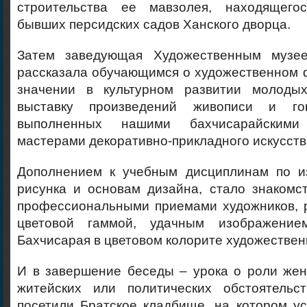
строительства ее мавзолея, находящего
бывших персидских садов Ханского дворца.
Затем заведующая Художественным музе
рассказала обучающимся о художественном 
значении в культурном развитии молодых
выставку произведений живописи и го
выполненных нашими бахчисарайским
мастерами декоративно-прикладного искусств
Дополнением к учебным дисциплинам по и
рисунка и основам дизайна, стало знакомс
профессиональными приемами художников, 
цветовой гаммой, удачным изображение
Бахчисарая в цветовом колорите художествен
И в завершение беседы – урока о роли же
житейских или политических обстоятельс
посетили Братское кладбище, на котором у