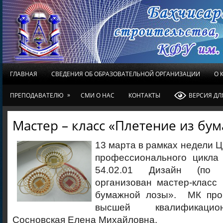
ГЛАВНАЯ
СВЕДЕНИЯ ОБ ОБРАЗОВАТЕЛЬНОЙ ОРГАНИЗАЦИИ
О 
»
ПРЕПОДАВАТЕЛЮ
СМИ О НАС
КОНТАКТЫ
ВЕРСИЯ Д
Мастер – класс «Плетение из бу
13 марта в рамках недели
профессионального цикла
54.02.01 Дизайн (по 
организован мастер-класс
бумажной лозы». МК пров
высшей квалификацио
Сосновская Елена Михайловна.