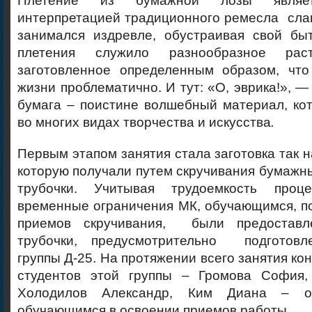
Плетение из бумажной лозы являет
интерпретацией традиционного ремесла сла
занимался издревле, обустраивая свой бы
плетения служило разнообразное раст
заготовленное определенным образом, чт
жизни проблематично. И тут: «О, эврика!», 
бумага – поистине волшебный материал, ко
во многих видах творчества и искусства
.
Первым этапом занятия стала заготовка так 
которую получали путем скручивания бумажны
трубочки. Учитывая трудоемкость проц
временные ограничения МК, обучающимся, п
приемов скручивания, были предостав
трубочки, предусмотрительно подготовл
группы Д-25. На протяжении всего занятия ко
студентов этой группы – Громова София,
Холодилов Александр, Ким Диана – о
обучающимся в освоении приемов работы.