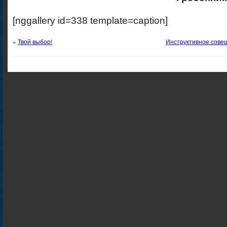
[nggallery id=338 template=caption]
«
Твой выбор!
Инструктивное сове