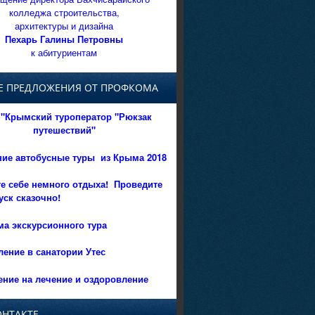
колледжа строительства,
архитектуры и дизайна
Пехарь Галины Петровны
к абитуриентам
Е ПРЕДЛОЖЕНИЯ ОТ ПРОФКОМА
"Крымский туроператор "Рюкзак
путешествий"
ние автобусные туры из Крыма 2018
е себе немного отдыха!
Проведите
уск сказочно!
а экскурсионного тура
ение в санатории Утес
ние на лечение и оздоровление
ОНТАКТЕ