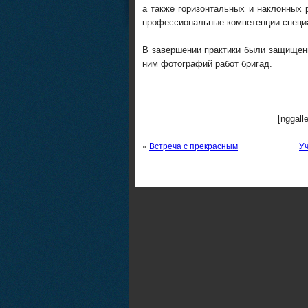
а также горизонтальных и наклонных 
профессиональные компетенции специа
В завершении практики были защищен
ним фотографий работ бригад.
[nggall
«
Встреча с прекрасным
Уч