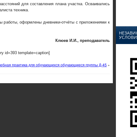
расстояний для составления плана участка. Осваивались
листа техника.
ы работы, оформлены дневники-отчёты с приложениями к
НЕЗАВИ
УСЛОВИ
Клюев И.И., преподаватель
ery id=393 template=caption]
ебная практика для обучающихся обучающиеся группы Д-45
»