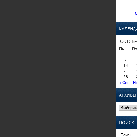
С
КАЛЕНД
ОКТЯБР
Пн
В
7
14
21
28
« Сен
Н
АРХИВЫ
Архивы
ПОИСК