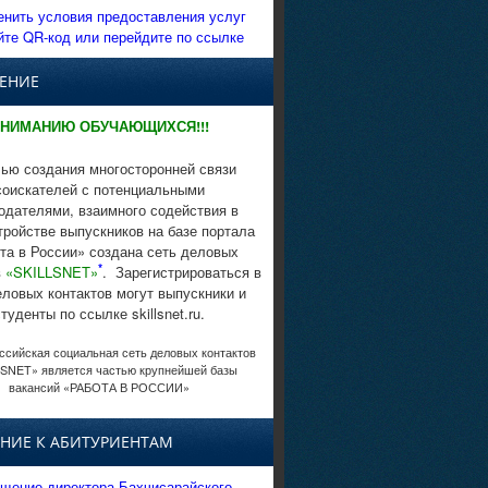
енить условия предоставления услуг
йте QR-код или перейдите по ссылке
ЕНИЕ
НИМАНИЮ ОБУЧАЮЩИХСЯ!!!
ью создания многосторонней связи
соискателей с потенциальными
одателями, взаимного содействия в
тройстве выпускников на базе портала
та в России» создана сеть деловых
*
в
«SKILLSNET»
. Зарегистрироваться в
еловых контактов могут выпускники и
студенты по ссылке skillsnet.ru.
сийская социальная сеть деловых контактов
SNET» является частью крупнейшей базы
вакансий «РАБОТА В РОССИИ»
НИЕ К АБИТУРИЕНТАМ
щение директора Бахчисарайского