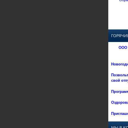
ГОРЯЧИ
ООО 
Новогод
Позвольт
свой отп
Программ
Оздоровл
Приглаше
МЫ В К