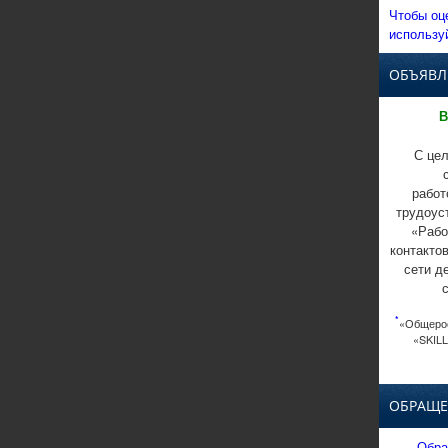
Чтобы оц
использу
ОБЪЯВЛ
В
С цел
работ
трудоус
«Рабо
контакто
сети д
*
«Общерос
«SKILL
ОБРАЩЕ
Обра