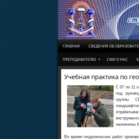
ГЛАВНАЯ
СВЕДЕНИЯ ОБ ОБРАЗОВАТ
»
ПРЕПОДАВАТЕЛЮ
СМИ О НАС
К
Учебная практика по ге
С 07 по 11 
под руков
группы СП
ландшафтно
отрабаты
инструмент
назначены б
Во время геодезических работ произв