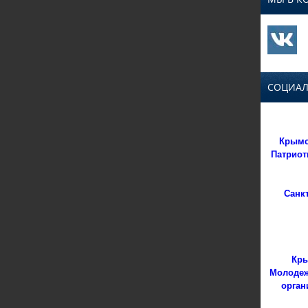
СОЦИАЛ
Крымс
Патриот
Санк
Кры
Молодеж
орган