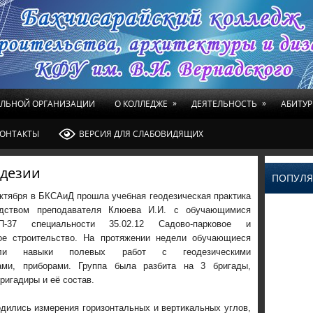
»
»
ЕЛЬНОЙ ОРГАНИЗАЦИИ
О КОЛЛЕДЖЕ
ДЕЯТЕЛЬНОСТЬ
АБИТУР
ОНТАКТЫ
ВЕРСИЯ ДЛЯ СЛАБОВИДЯЩИХ
одезии
ПОПУЛЯ
октября в БКСАиД прошла учебная геодезическая практика
одством преподавателя Клюева И.И. с обучающимися
-37 специальности 35.02.12 Садово-парковое и
е строительство. На протяжении недели обучающиеся
вали навыки полевых работ с геодезическими
ами, приборами.
Группа была разбита на 3 бригады,
ригадиры и её состав.
одились измерения горизонтальных и вертикальных углов,