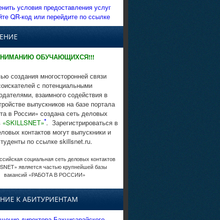
енить условия предоставления услуг
йте QR-код или перейдите по ссылке
ЕНИЕ
НИМАНИЮ ОБУЧАЮЩИХСЯ!!!
ью создания многосторонней связи
соискателей с потенциальными
одателями, взаимного содействия в
тройстве выпускников на базе портала
та в России» создана сеть деловых
*
в
«SKILLSNET»
. Зарегистрироваться в
еловых контактов могут выпускники и
студенты по ссылке skillsnet.ru.
сийская социальная сеть деловых контактов
SNET» является частью крупнейшей базы
вакансий «РАБОТА В РОССИИ»
НИЕ К АБИТУРИЕНТАМ
щение директора Бахчисарайского