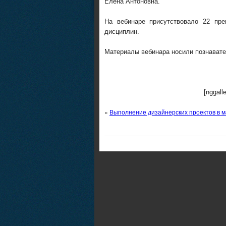
Елена Антоновна.
На вебинаре присутствовало 22 пр
дисциплин.
Материалы вебинара носили познавате
[nggall
«
Выполнение дизайнерских проектов в 