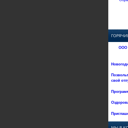
ГОРЯЧИ
ООО 
Новогод
Позвольт
свой отп
Программ
Оздоровл
Приглаше
МЫ В К