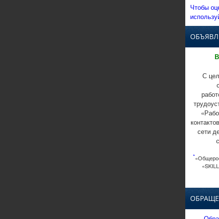
Чтобы оц
использу
ОБЪЯВЛ
В
С цел
работ
трудоус
«Рабо
контакто
сети д
*
«Общерос
«SKILL
ОБРАЩЕ
Обра