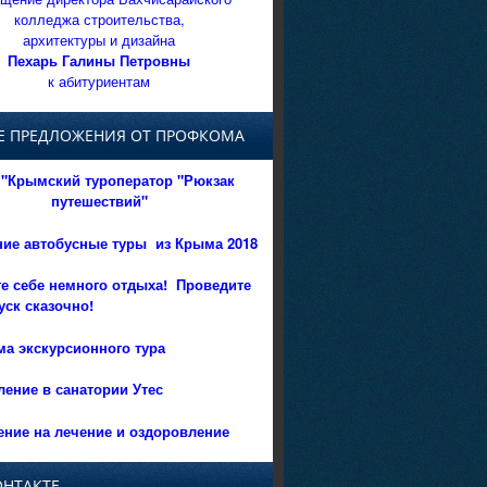
колледжа строительства,
архитектуры и дизайна
Пехарь Галины Петровны
к абитуриентам
Е ПРЕДЛОЖЕНИЯ ОТ ПРОФКОМА
"Крымский туроператор "Рюкзак
путешествий"
ние автобусные туры из Крыма 2018
е себе немного отдыха!
Проведите
уск сказочно!
а экскурсионного тура
ение в санатории Утес
ние на лечение и оздоровление
ОНТАКТЕ