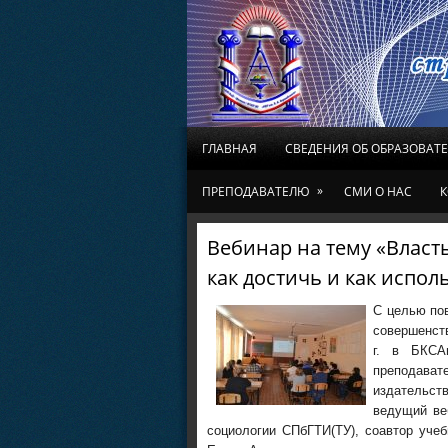
ГЛАВНАЯ
СВЕДЕНИЯ ОБ ОБРАЗОВАТ
»
ПРЕПОДАВАТЕЛЮ
СМИ О НАС
К
Вебинар на тему «Власт
как достичь и как испол
С целью по
совершенств
г. в БКСА
преподавате
издательс
ведущий ве
социологии СПбГТИ(ТУ), соавтор уче