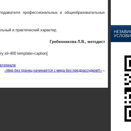
еподавателя профессиональных и общеобразовательных
льный и практический характер.
НЕЗАВИ
УСЛОВИ
Гребенникова Л.В., методист
ery id=400 template=caption]
материале
«Мир без границ начинается с мира без предрассудков!!!»
»