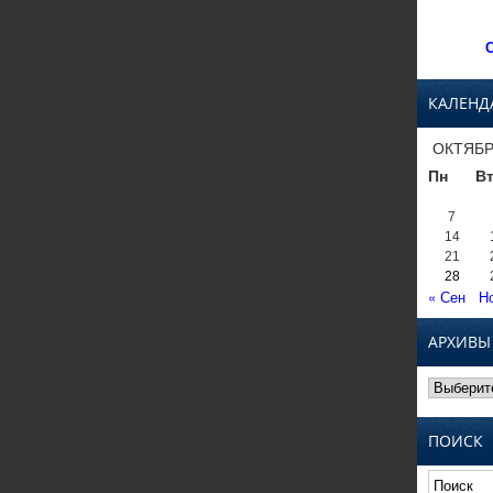
С
КАЛЕНД
ОКТЯБР
Пн
В
7
14
21
28
« Сен
Н
АРХИВЫ
Архивы
ПОИСК