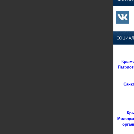
СОЦИАЛ
Крымс
Патриот
Санк
Кры
Молодеж
орган