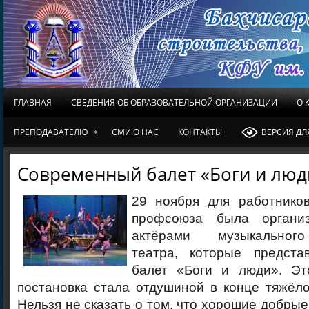
ГЛАВНАЯ
СВЕДЕНИЯ ОБ ОБРАЗОВАТЕЛЬНОЙ ОРГАНИЗАЦИИ
О 
»
ПРЕПОДАВАТЕЛЮ
СМИ О НАС
КОНТАКТЫ
ВЕРСИЯ Д
Современный балет «Боги и люд
29 ноября для работнико
профсоюза была органи
актёрами музыкального
театра, которые предста
балет «Боги и люди». Эт
постановка стала отдушиной в конце тяжёл
Нельзя не сказать о том, что хорошие добрые