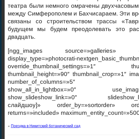
театра были немного омрачены двухчасовым
между Симферополем и Бахчисараем. Эти вр
связаны со строительством трассы «Тавр
будущем мы будем преодолевать это рас
двадцать.
[ngg_images source=»galleries» cont
display_type=»photocrati-nextgen_basic_thumbn
override_thumbnail_settings=»1″ thumb
thumbnail_height=»90″ thumbnail_crop=»1″ im
number_of_columns=»5″ ajax_p
show_all_in_lightbox=»0″ use_imagebr
show_slideshow_link=»0″ slideshow_link
слайдшоу]» order_by=»sortorder» order
returns=»included» maximum_entity_count=»500
«
Поездка в Никитский ботанический сад