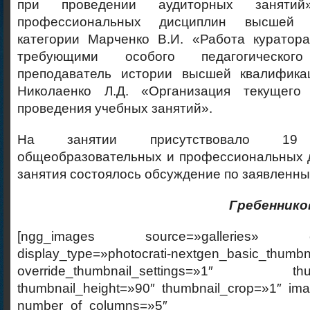
при проведении аудиторных занятий»
профессиональных дисциплин высшей к
категории Марченко В.И. «Работа куратор
требующими особого педагогическо
преподаватель истории высшей квалифика
Николаенко Л.Д. «Организация текущего
проведения учебных занятий».
На занятии присутствовало 19 п
общеобразовательных и профессиональных д
занятия состоялось обсуждение по заявленны
Гребеннико
[ngg_images source=»galleries» cont
display_type=»photocrati-nextgen_basic_thumbn
override_thumbnail_settings=»1″ thumb
thumbnail_height=»90″ thumbnail_crop=»1″ im
number_of_columns=»5″ ajax_p