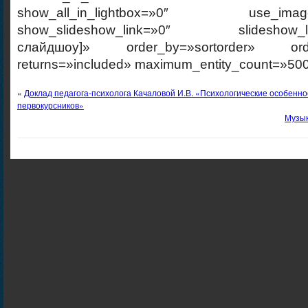
show_all_in_lightbox=»0″ use_imagebr
show_slideshow_link=»0″ slideshow_link
слайдшоу]» order_by=»sortorder» order
returns=»included» maximum_entity_count=»500
«
Доклад педагога-психолога Качаловой И.В. «Психологические особенно
первокурсников»
Музык