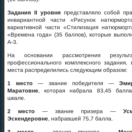
Задания II уровня
представляло собой пра
инвариантной части «Рисунок натюрморт
вариативной части «Стилизация натюрморт
«Времена года» (35 баллов), которые выпо
А-3.
На основании рассмотрения результ
профессионального комплексного задания,
места распределились следующим образом:
1 место
— звание победителя —
Эми
Маратовне
, которая набрала 83,45 балл
шкале.
2 место
— звание призера —
Ус
Эскендеровне
, набравшей 75,7 балла.
3 место
— звание призера —
Ман