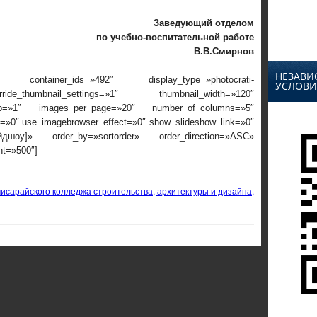
Заведующий отделом
по учебно-воспитательной работе
В.В.Смирнов
НЕЗАВИ
 container_ids=»492″ display_type=»photocrati-
УСЛОВИ
ide_thumbnail_settings=»1″ thumbnail_width=»120″
rop=»1″ images_per_page=»20″ number_of_columns=»5″
ox=»0″ use_imagebrowser_effect=»0″ show_slideshow_link=»0″
айдшоу]» order_by=»sortorder» order_direction=»ASC»
nt=»500″]
исарайского колледжа строительства, архитектуры и дизайна,