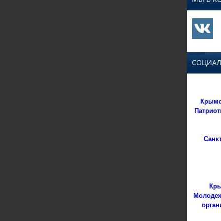
СОЦИАЛ
Крымс
Патриот
Санк
Кры
Молодеж
орган