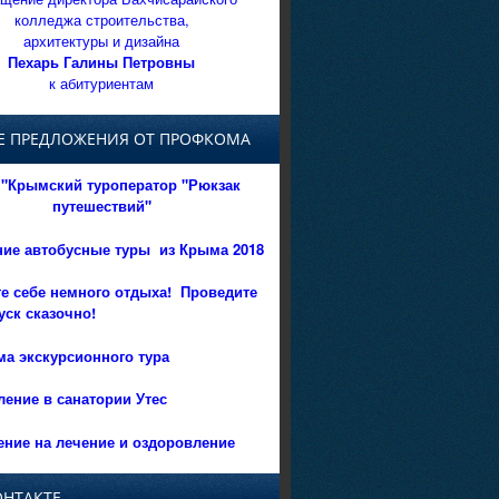
колледжа строительства,
архитектуры и дизайна
Пехарь Галины Петровны
к абитуриентам
Е ПРЕДЛОЖЕНИЯ ОТ ПРОФКОМА
"Крымский туроператор "Рюкзак
путешествий"
ние автобусные туры из Крыма 2018
е себе немного отдыха!
Проведите
уск сказочно!
а экскурсионного тура
ение в санатории Утес
ние на лечение и оздоровление
ОНТАКТЕ