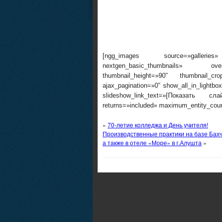
[ngg_images source=»galleries»
nextgen_basic_thumbnails» overr
thumbnail_height=»90″ thumbnail_c
ajax_pagination=»0″ show_all_in_lightb
slideshow_link_text=»[Показать сл
returns=»included» maximum_entity_cou
«
70-летие колледжа и День учителя!
Производственные практики на базе Бахч
а также в отеле «Море» в г.Алушта
»