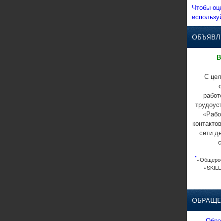
Чтобы оц
использу
ОБЪЯВЛ
В
С цел
работ
трудоус
«Рабо
контакто
сети д
*
«Общерос
«SKILL
ОБРАЩЕ
Обра