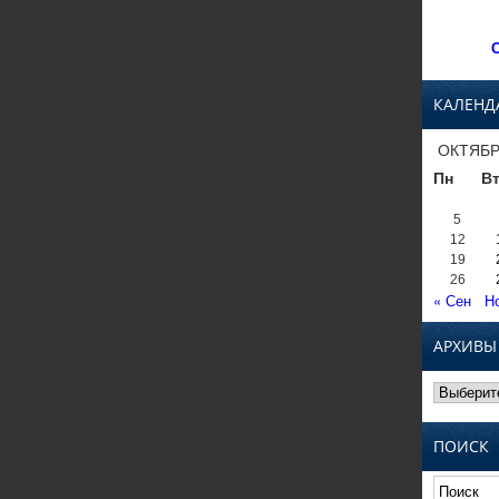
С
КАЛЕНД
ОКТЯБР
Пн
В
5
12
19
26
« Сен
Н
АРХИВЫ
Архивы
ПОИСК