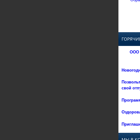
ГОРЯЧИ
ООО 
Новогод
Позвольт
свой отп
Программ
Оздоровл
Приглаше
МЫ В К