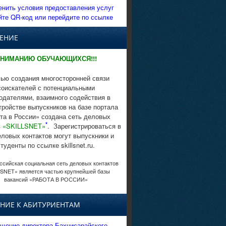
енить условия предоставления услуг
йте QR-код или перейдите по ссылке
ЕНИЕ
НИМАНИЮ ОБУЧАЮЩИХСЯ!!!
ью создания многосторонней связи
соискателей с потенциальными
одателями, взаимного содействия в
тройстве выпускников на базе портала
та в России» создана сеть деловых
*
в
«SKILLSNET»
. Зарегистрироваться в
еловых контактов могут выпускники и
студенты по ссылке skillsnet.ru.
сийская социальная сеть деловых контактов
SNET» является частью крупнейшей базы
вакансий «РАБОТА В РОССИИ»
НИЕ К АБИТУРИЕНТАМ
щение директора Бахчисарайского