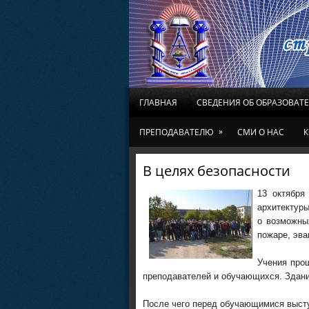
ГЛАВНАЯ
СВЕДЕНИЯ ОБ ОБРАЗОВАТ
»
ПРЕПОДАВАТЕЛЮ
СМИ О НАС
К
В целях безопасности
13 октября
архитектуры
о возможны
пожаре, эва
Учения про
преподавателей и обучающихся. Здание
После чего перед обучающимися высту