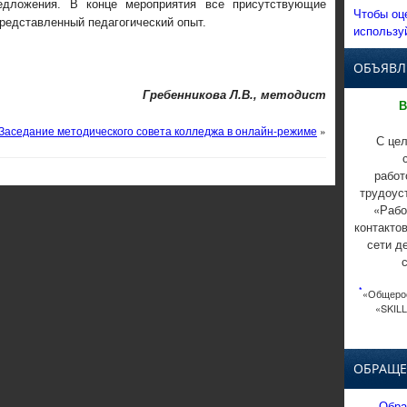
едложения. В конце мероприятия все присутствующие
Чтобы оц
редставленный педагогический опыт.
использу
ОБЪЯВЛ
Гребенникова Л.В., методист
В
Заседание методического совета колледжа в онлайн-режиме
»
С цел
работ
трудоус
«Рабо
контакто
сети д
*
«Общерос
«SKILL
ОБРАЩЕ
Обра