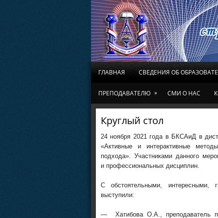
ГЛАВНАЯ
СВЕДЕНИЯ ОБ ОБРАЗОВАТ
»
ПРЕПОДАВАТЕЛЮ
СМИ О НАС
К
Круглый стол
24 ноября 2021 года в БКСАиД в дис
«Активные и интерактивные методы
подхода». Участниками данного меро
и профессиональных дисциплин.
С обстоятельными, интересными, г
выступили:
— Хатибова О.А., преподаватель п