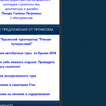
колледжа строительства,
архитектуры и дизайна
Пехарь Галины Петровны
к абитуриентам
Е ПРЕДЛОЖЕНИЯ ОТ ПРОФКОМА
"Крымский туроператор "Рюкзак
путешествий"
ние автобусные туры из Крыма 2018
е себе немного отдыха!
Проведите
уск сказочно!
а экскурсионного тура
ение в санатории Утес
ние на лечение и оздоровление
ОНТАКТЕ