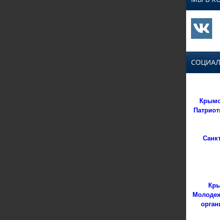
СОЦИАЛ
Крымс
Патриот
Санк
Кры
Молодеж
орган