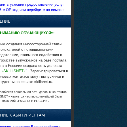
енить условия предоставления услуг
йте QR-код или перейдите по ссылке
ЕНИЕ
НИМАНИЮ ОБУЧАЮЩИХСЯ!!!
ью создания многосторонней связи
соискателей с потенциальными
одателями, взаимного содействия в
тройстве выпускников на базе портала
та в России» создана сеть деловых
*
в
«SKILLSNET»
. Зарегистрироваться в
еловых контактов могут выпускники и
студенты по ссылке skillsnet.ru.
сийская социальная сеть деловых контактов
SNET» является частью крупнейшей базы
вакансий «РАБОТА В РОССИИ»
НИЕ К АБИТУРИЕНТАМ
щение директора Бахчисарайского