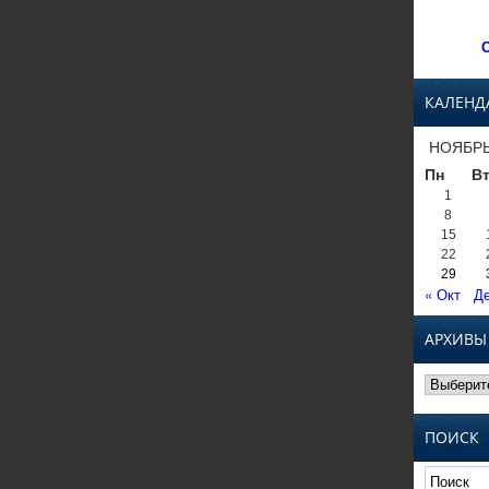
С
КАЛЕНД
НОЯБРЬ
Пн
В
1
8
15
22
29
« Окт
Де
АРХИВЫ
Архивы
ПОИСК