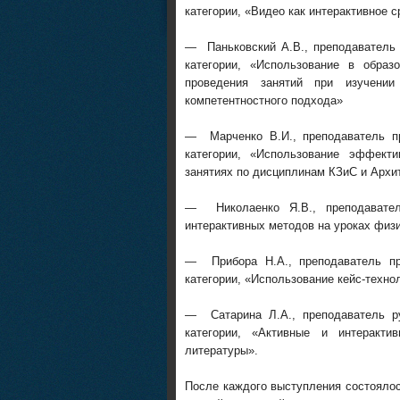
категории, «Видео как интерактивное 
— Паньковский А.В., преподаватель
категории, «Использование в обра
проведения занятий при изучени
компетентностного подхода»
— Марченко В.И., преподаватель п
категории, «Использование эффект
занятиях по дисциплинам КЗиС и Архит
— Николаенко Я.В., преподавател
интерактивных методов на уроках физ
— Прибора Н.А., преподаватель пр
категории, «Использование кейс-техн
— Сатарина Л.А., преподаватель р
категории, «Активные и интеракт
литературы».
После каждого выступления состояло