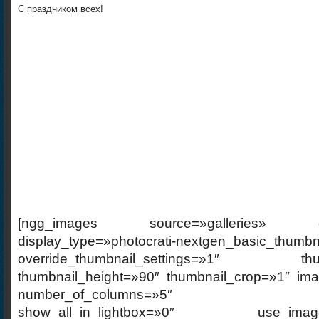
С праздником всех!
Художеств
Инина 
[ngg_images source=»galleries» cont
display_type=»photocrati-nextgen_basic_thumbn
override_thumbnail_settings=»1″ thumb
thumbnail_height=»90″ thumbnail_crop=»1″ im
number_of_columns=»5″ ajax_p
show_all_in_lightbox=»0″ use_imagebr