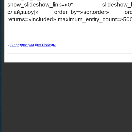
show_slideshow_link=»0″ slideshow_link
слайдшоу]» order_by=»sortorder» order
returns=»included» maximum_entity_count=»500
«
В преддверии Дня Победы