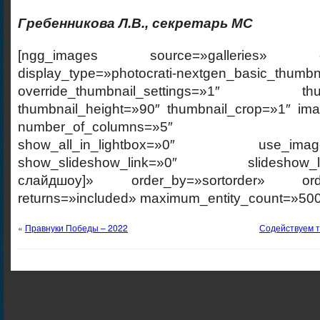
Гребенникова Л.В., секретарь МС
[ngg_images source=»galleries» cont
display_type=»photocrati-nextgen_basic_thumbn
override_thumbnail_settings=»1″ thumb
thumbnail_height=»90″ thumbnail_crop=»1″ im
number_of_columns=»5″ ajax_p
show_all_in_lightbox=»0″ use_imagebr
show_slideshow_link=»0″ slideshow_link
слайдшоу]» order_by=»sortorder» order
returns=»included» maximum_entity_count=»500
«
Правнуки Победы – 2022
Содействуем т