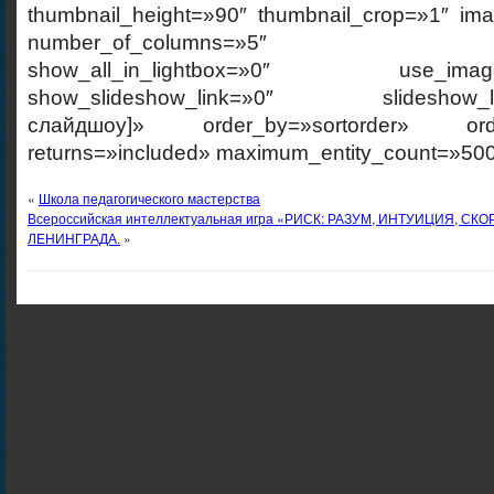
thumbnail_height=»90″ thumbnail_crop=»1″ im
number_of_columns=»5″ ajax_p
show_all_in_lightbox=»0″ use_imagebr
show_slideshow_link=»0″ slideshow_link
слайдшоу]» order_by=»sortorder» order
returns=»included» maximum_entity_count=»500
«
Школа педагогического мастерства
Всероссийская интеллектуальная игра «РИСК: РАЗУМ, ИНТУИЦИЯ, С
ЛЕНИНГРАДА.
»