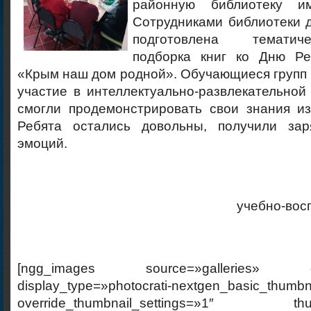
районную библиотеку и
Сотрудниками библиотеки 
подготовлена тематич
подборка книг ко Дню Р
«Крым наш дом родной». Обучающиеся групп Г
участие в интеллектуально-развлекательной 
смогли продемонстрировать свои знания из
Ребята остались довольны, получили зар
эмоций.
учебно-вос
[ngg_images source=»galleries» cont
display_type=»photocrati-nextgen_basic_thumbn
override_thumbnail_settings=»1″ thumb