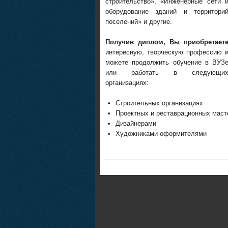
строительство», «Инженерные сети 
оборудование зданий и территори
поселений» и другие.
Получив диплом, Вы приобретает
интересную, творческую профессию 
можете продолжить обучение в ВУЗ
или работать в следующи
организациях:
Строительных организациях
Проектных и реставрационных маст
Дизайнерами
Художниками оформителями