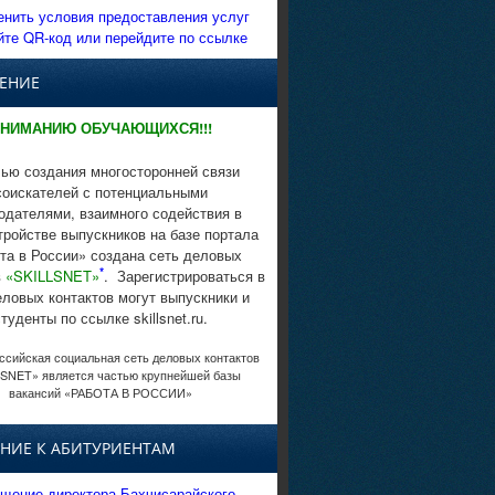
енить условия предоставления услуг
йте QR-код или перейдите по ссылке
ЕНИЕ
НИМАНИЮ ОБУЧАЮЩИХСЯ!!!
ью создания многосторонней связи
соискателей с потенциальными
одателями, взаимного содействия в
тройстве выпускников на базе портала
та в России» создана сеть деловых
*
в
«SKILLSNET»
. Зарегистрироваться в
еловых контактов могут выпускники и
студенты по ссылке skillsnet.ru.
сийская социальная сеть деловых контактов
SNET» является частью крупнейшей базы
вакансий «РАБОТА В РОССИИ»
НИЕ К АБИТУРИЕНТАМ
щение директора Бахчисарайского