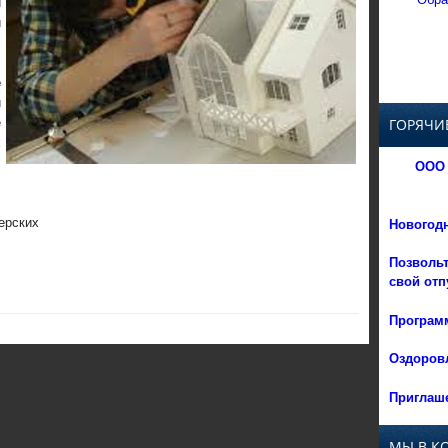
и
й
е
и
ГОРЯЧИ
е
х
ООО 
Новогод
ерских
Позвольт
свой отп
Программ
Оздоровл
Приглаше
МЫ В К