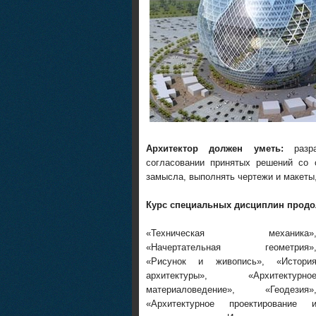
Архитектор должен уметь:
разра
согласовании принятых решений со 
замысла, выполнять чертежи и макеты
Курс специальных дисциплин продол
«Техническая механика»
«Начертательная геометрия»
«Рисунок и живопись», «Истори
архитектуры», «Архитектурно
материаловедение», «Геодезия»
«Архитектурное проектирование 