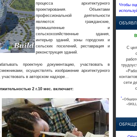
процесса архитектурного
Чтобы оц
проектирования. Объектами
использу
профессиональной деятельности
являются: гражданские,
ОБЪЯВЛ
промышленные и
сельскохозяйственные здания,
В
интерьер зданий, зоны городских и
сельских поселений, реставрация и
С цел
реконструкция зданий.
работ
трудоус
батывать проектную документацию, участвовать в
«Рабо
смежниками, осуществлять изображение архитектурного
контакто
, участвовать в авторском надзоре…
сети д
жительностью 2 г.10 мес. включает:
*
«Общерос
,
«SKILL
,
я
е
ОБРАЩЕ
,
и
Обра