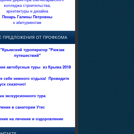
колледжа строительства,
архитектуры и дизайна
Пехарь Галины Петровны
к абитуриентам
Е ПРЕДЛОЖЕНИЯ ОТ ПРОФКОМА
"Крымский туроператор "Рюкзак
путешествий"
ние автобусные туры из Крыма 2018
е себе немного отдыха!
Проведите
уск сказочно!
а экскурсионного тура
ение в санатории Утес
ние на лечение и оздоровление
ОНТАКТЕ