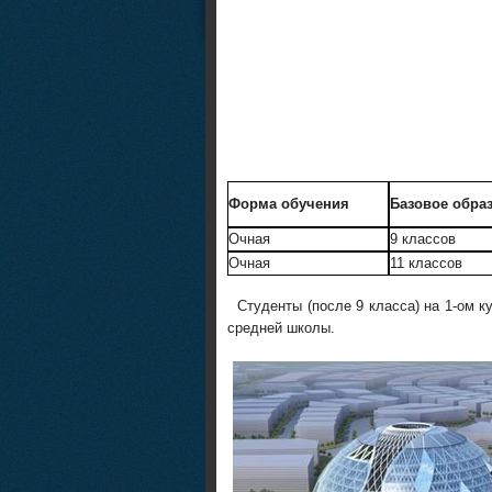
Форма обучения
Базовое обра
Очная
9 классов
Очная
11 классов
Студенты (после 9 класса) на 1-ом 
средней школы.