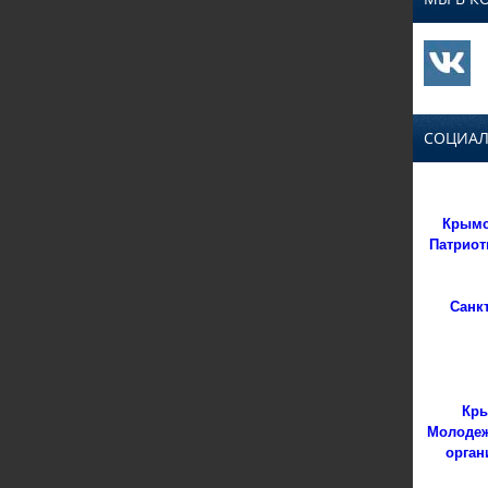
СОЦИАЛ
Крымс
Патриот
Санк
Кры
Молодеж
орган