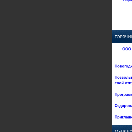
ГОРЯЧИ
ООО 
Новогод
Позвольт
свой отп
Программ
Оздоровл
Приглаше
МЫ В К