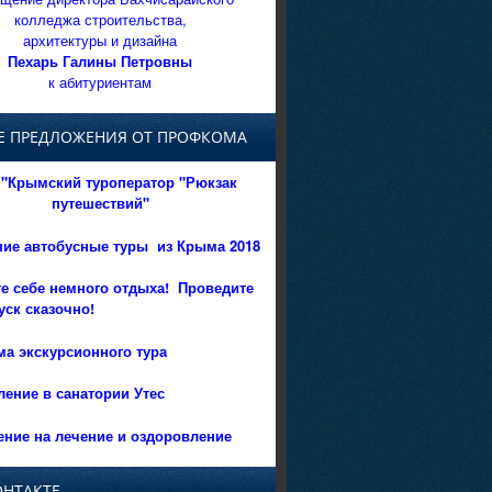
колледжа строительства,
архитектуры и дизайна
Пехарь Галины Петровны
к абитуриентам
Е ПРЕДЛОЖЕНИЯ ОТ ПРОФКОМА
"Крымский туроператор "Рюкзак
путешествий"
ние автобусные туры из Крыма 2018
е себе немного отдыха!
Проведите
уск сказочно!
а экскурсионного тура
ение в санатории Утес
ние на лечение и оздоровление
ОНТАКТЕ