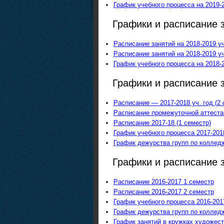
График учебного процесса на 2019-
Графики и расписание з
Расписание занятий на 2018-2019 у
Расписание занятий на 2018-2019 у
График учебного процесса на 2018-
Графики и расписание з
Расписание — 2017-2018 уч. год (2 
Расписание промежуточной аттестац
Расписание 2017-18 (1 семестр)
График учебного процесса 2017-201
График дежурства групп по колледж
Графики и расписание з
Расписание 2016-2017 1 семестр
Расписание 2016-2017 2 семестр
График учебного процесса 2016-201
График дежурства групп по коллед
График занятий в кружках художест