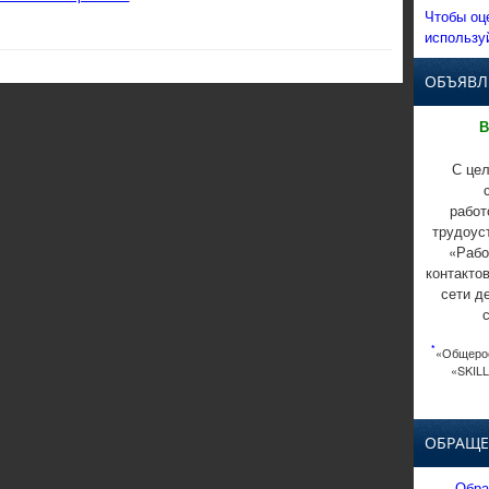
Чтобы оц
использу
ОБЪЯВЛ
В
С цел
работ
трудоус
«Рабо
контакто
сети д
*
«Общерос
«SKILL
ОБРАЩЕ
Обра