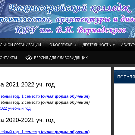
»
»
ЕЛЬНОЙ ОРГАНИЗАЦИИ
О КОЛЛЕДЖЕ
ДЕЯТЕЛЬНОСТЬ
АБИТУР
ОНТАКТЫ
ВЕРСИЯ ДЛЯ СЛАБОВИДЯЩИХ
ПОПУЛЯ
а 2021-2022 уч. год
чебный год, 1 семестр
(
очная форма обучения
)
чебный год, 2 семестр
(очная форма обучения)
2022 учебный год
а 2020-2021 уч. год
чебный год, 1 семестр
(
очная форма обучения
)