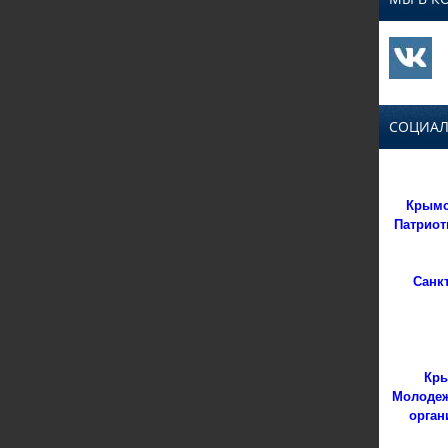
СОЦИАЛ
Крымс
Патриот
Санк
Кры
Молодеж
орган