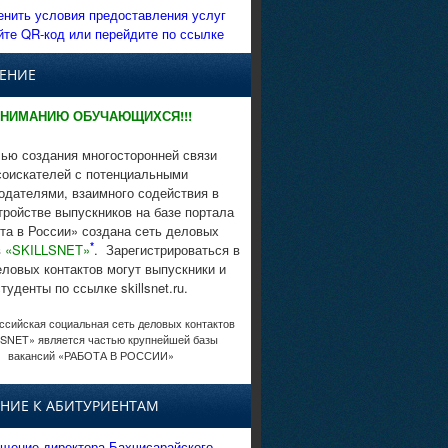
енить условия предоставления услуг
йте QR-код или перейдите по ссылке
ЕНИЕ
НИМАНИЮ ОБУЧАЮЩИХСЯ!!!
ью создания многосторонней связи
соискателей с потенциальными
одателями, взаимного содействия в
тройстве выпускников на базе портала
та в России» создана сеть деловых
*
в
«SKILLSNET»
. Зарегистрироваться в
еловых контактов могут выпускники и
студенты по ссылке skillsnet.ru.
сийская социальная сеть деловых контактов
SNET» является частью крупнейшей базы
вакансий «РАБОТА В РОССИИ»
НИЕ К АБИТУРИЕНТАМ
щение директора Бахчисарайского