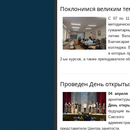
Поклонимся великим те
С 07 по 11
методическ
гуманитарн
летию Вели
Бахчисара
колледжа. 
в которых п
2-ых курсов, а также преподаватели 
Проведен День открыты
04 апреля
архитектур
День откры
будущие вы
Сакского
админист
представители Центра занятости.