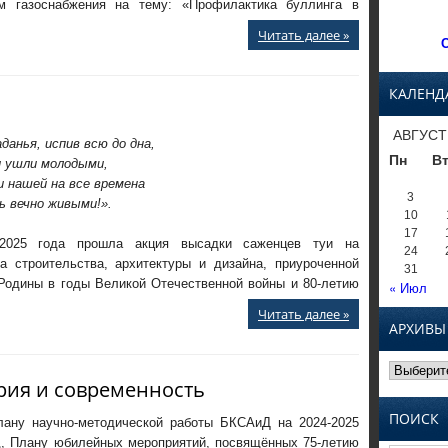
ем газоснабжения на тему: «Профилактика буллинга в
Читать далее »
С
КАЛЕНД
АВГУСТ
анья, испив всю до дна,
Пн
В
и ушли молодыми,
и нашей на все времена
3
 вечно живыми!».
10
17
2025 года прошла акция высадки саженцев туи на
24
а строительства, архитектуры и дизайна, приуроченной
31
 Родины в годы Великой Отечественной войны и 80-летию
« Июл
Читать далее »
АРХИВЫ
Архивы
рия и современность
ПОИСК
лану научно-методической работы БКСАиД на 2024-2025
д, Плану юбилейных мероприятий, посвящённых 75-летию