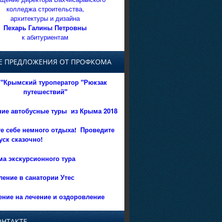
колледжа строительства,
архитектуры и дизайна
Пехарь Галины Петровны
к абитуриентам
Е ПРЕДЛОЖЕНИЯ ОТ ПРОФКОМА
"Крымский туроператор "Рюкзак
путешествий"
ние автобусные туры из Крыма 2018
е себе немного отдыха!
Проведите
уск сказочно!
а экскурсионного тура
ение в санатории Утес
ние на лечение и оздоровление
ОНТАКТЕ