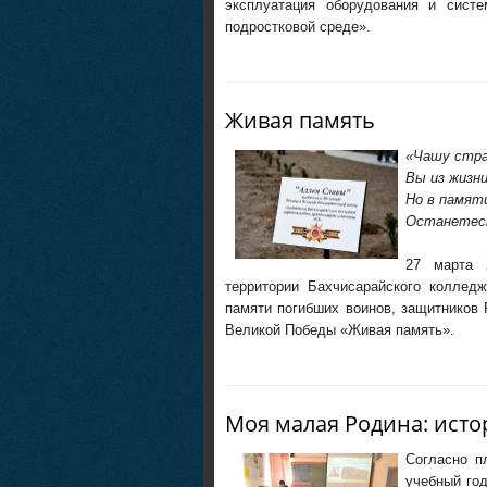
эксплуатация оборудования и сист
подростковой среде».
Живая память
«Чашу страд
Вы из жизн
Но в памят
Останетесь
27 марта 
территории Бахчисарайского колледж
памяти погибших воинов, защитников
Великой Победы «Живая память».
Моя малая Родина: исто
Согласно п
учебный го