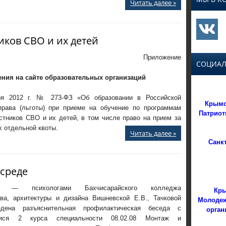
Читать далее »
ков СВО и их детей
Приложение
СОЦИАЛ
ия на сайте образовательных организаций
ря 2012 г. № 273-ФЗ «Об образовании в Российской
Крымс
рава (льготы) при приеме на обучение по программам
Патриот
стников СВО и их детей, в том числе право на прием за
х отдельной квоты.
Читать далее »
Санк
 среде
ми — психологами Бахчисарайского колледжа
Кры
тва, архитектуры и дизайна Вишневской Е.В., Тачковой
Молодеж
орган
едена разъяснительная профилактическая беседа с
мися 2 курса специальности 08.02.08 Монтаж и