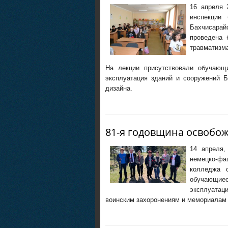
16 апреля 
инспекции
Бахчисара
проведена 
травматизм
На лекции присутствовали обучающи
эксплуатация зданий и сооружений Б
дизайна.
81-я годовщина освобо
14 апреля,
немецко-ф
колледжа с
обучающиес
эксплуатац
воинским захоронениям и мемориалам