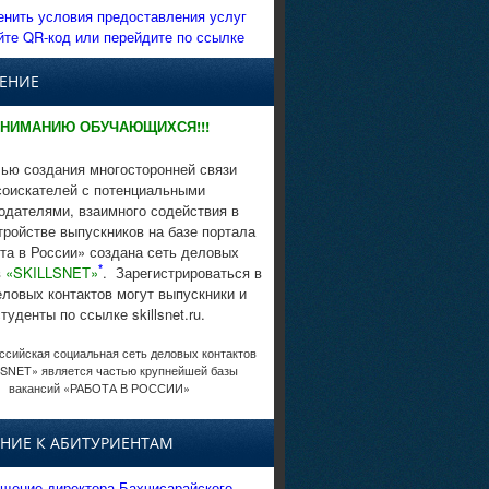
енить условия предоставления услуг
йте QR-код или перейдите по ссылке
ЕНИЕ
НИМАНИЮ ОБУЧАЮЩИХСЯ!!!
ью создания многосторонней связи
соискателей с потенциальными
одателями, взаимного содействия в
тройстве выпускников на базе портала
та в России» создана сеть деловых
*
в
«SKILLSNET»
. Зарегистрироваться в
еловых контактов могут выпускники и
студенты по ссылке skillsnet.ru.
сийская социальная сеть деловых контактов
SNET» является частью крупнейшей базы
вакансий «РАБОТА В РОССИИ»
НИЕ К АБИТУРИЕНТАМ
щение директора Бахчисарайского