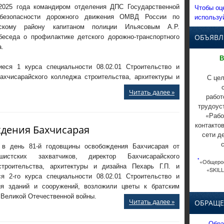
Чтобы оц
2025 года командиром отделения ДПС Государственной
использу
 безопасности дорожного движения ОМВД России по
йскому району капитаном полиции Ильясовым А.Р.
ОБЪЯВЛ
беседа о профилактике детского дорожно-транспортного
а.
В
еся 1 курса специальности 08.02.01 Строительство и
С цел
ахчисарайского колледжа строительства, архитектуры и
Читать далее »
работ
трудоус
«Рабо
контакто
ждения Бахчисарая
сети д
 в день 81-й годовщины освобождения Бахчисарая от
ашистских захватчиков, директор Бахчисарайского
*
«Общерос
троительства, архитектуры и дизайна Пехарь Г.П. и
«SKILL
я 2-го курса специальности 08.02.01 Строительство и
ия зданий и сооружений, возложили цветы к братским
 Великой Отечественной войны.
Читать далее »
ОБРАЩЕ
Обра