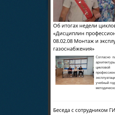
Об итогах недели цикло
«Дисциплин профессион
08.02.08 Монтаж и эксп
газоснабжения»
Согласно п
архитектур
циклово
профессио
эксплуатац
учебный год
методическо
Беседа с сотрудником Г