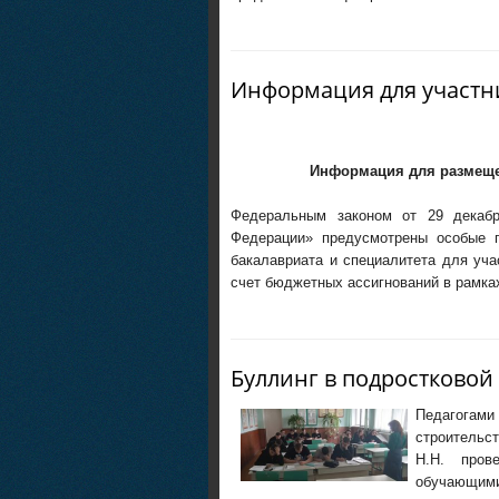
Информация для участни
Информация для размещен
Федеральным законом от 29 декаб
Федерации» предусмотрены особые п
бакалавриата и специалитета для уча
счет бюджетных ассигнований в рамка
Буллинг в подростковой
Педагога
строительс
Н.Н. пров
обучающи