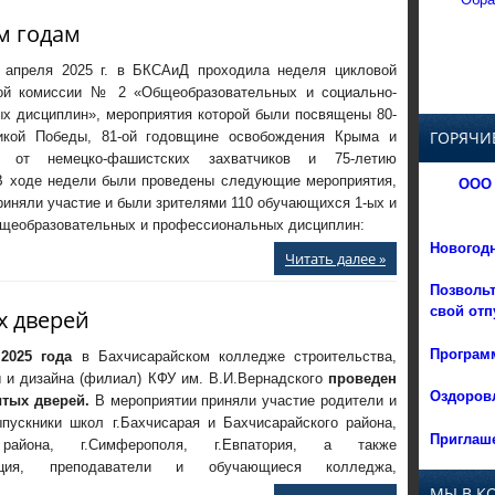
м годам
 апреля 2025 г. в БКСАиД проходила неделя цикловой
ой комиссии № 2 «Общеобразовательных и социально-
ых дисциплин», мероприятия которой были посвящены 80-
ГОРЯЧИ
кой Победы, 81-ой годовщине освобождения Крыма и
я от немецко-фашистских захватчиков и 75-летию
В ходе недели были проведены следующие мероприятия,
ООО 
риняли участие и были зрителями 110 обучающихся 1-ых и
общеобразовательных и профессиональных дисциплин:
Новогод
Читать далее »
Позвольт
свой отп
х дверей
Программ
 2025 года
в Бахчисарайском колледже строительства,
ы и дизайна (филиал) КФУ им. В.И.Вернадского
проведен
Оздоровл
тых дверей.
В мероприятии приняли участие родители и
пускники школ г.Бахчисарая и Бахчисарайского района,
Приглаше
 района, г.Симферополя, г.Евпатория, а также
рация, преподаватели и обучающиеся колледжа,
МЫ В К