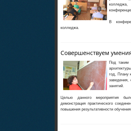
колледжа, 
конференция
В конфере
колледжа.
Совершенствуем умения
Под таким 
архитектуры
год, Плану
заведения,
занятий.
Целью данного мероприятия было
демонстрация практического соедине
повышения результативности обучения