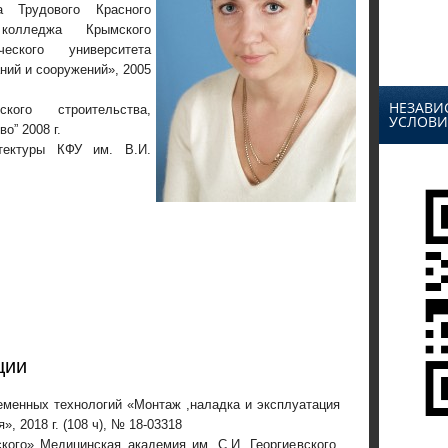
а Трудового Красного
колледжа Крымского
ического университета
ний и сооружений», 2005
НЕЗАВИ
кого строительства,
УСЛОВИ
о” 2008 г.
тектуры КФУ им. В.И.
ции
менных технологий «Монтаж ,наладка и эксплуатация
, 2018 г. (108 ч), № 18-03318
ого» Медицинская академия им. С.И. Георгиевского.