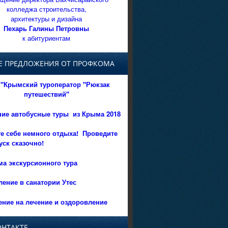
колледжа строительства,
архитектуры и дизайна
Пехарь Галины Петровны
к абитуриентам
Е ПРЕДЛОЖЕНИЯ ОТ ПРОФКОМА
"Крымский туроператор "Рюкзак
путешествий"
ние автобусные туры из Крыма 2018
е себе немного отдыха!
Проведите
уск сказочно!
а экскурсионного тура
ение в санатории Утес
ние на лечение и оздоровление
ОНТАКТЕ