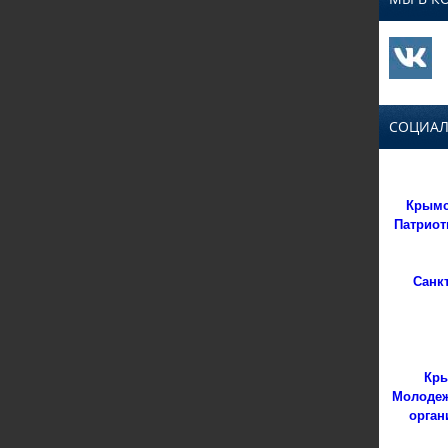
СОЦИАЛ
Крымс
Патриот
Санк
Кры
Молодеж
орган