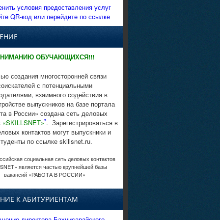
енить условия предоставления услуг
йте QR-код или перейдите по ссылке
ЕНИЕ
НИМАНИЮ ОБУЧАЮЩИХСЯ!!!
ью создания многосторонней связи
соискателей с потенциальными
одателями, взаимного содействия в
тройстве выпускников на базе портала
та в России» создана сеть деловых
*
в
«SKILLSNET»
. Зарегистрироваться в
еловых контактов могут выпускники и
студенты по ссылке skillsnet.ru.
сийская социальная сеть деловых контактов
SNET» является частью крупнейшей базы
вакансий «РАБОТА В РОССИИ»
НИЕ К АБИТУРИЕНТАМ
щение директора Бахчисарайского