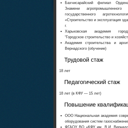
Бахчисарайский филиал Орден
Знамени агропромышленного 
государственного агротехнолог
«Строительство и эксплуатация зда
г.
Харьковская академия городс
“Городское строительство и хозяйств
Академия строительства и архи
Вернадского (обучение)
Трудовой стаж
18 лет
Педагогический стаж
18 лет (в КФУ — 15 лет)
Повышение квалифика
ООО Национальная академия совре
оборудования систем газоснабжения»
ФГАОУ ВО «КФУ им. В.И. Вернадск