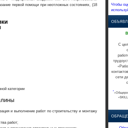
Чтобы оц
зание первой помощи при неотложных состояниях, (18
использу
вки
ОБЪЯВЛ
и
В
С цел
работ
трудоус
«Рабо
контакто
сети д
нной категории
*
«Общерос
«SKILL
плины
зация и выполнение работ по строительству и монтажу
ОБРАЩЕ
тва работ;
Обра