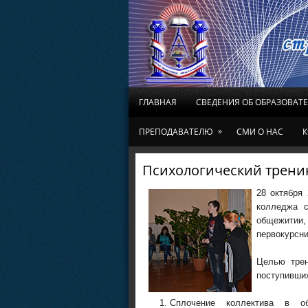
ГЛАВНАЯ
СВЕДЕНИЯ ОБ ОБРАЗОВАТ
»
ПРЕПОДАВАТЕЛЮ
СМИ О НАС
К
Психологический трени
28 октября 
колледжа с
общежитии,
первокурсни
Целью трен
поступивши
Сплочение коллектива в о