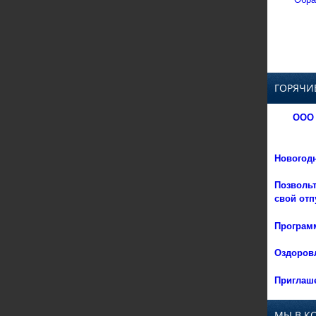
ГОРЯЧИ
ООО 
Новогод
Позвольт
свой отп
Программ
Оздоровл
Приглаше
МЫ В К