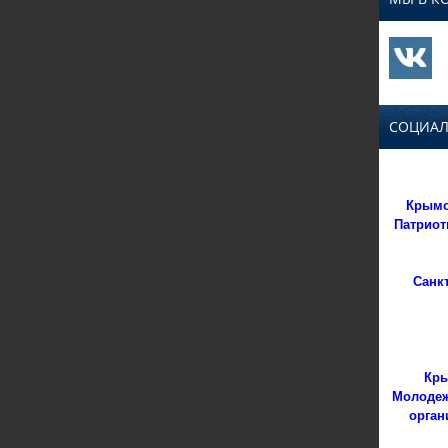
СОЦИАЛ
Крымс
Патриот
Санк
Кры
Молодеж
орган