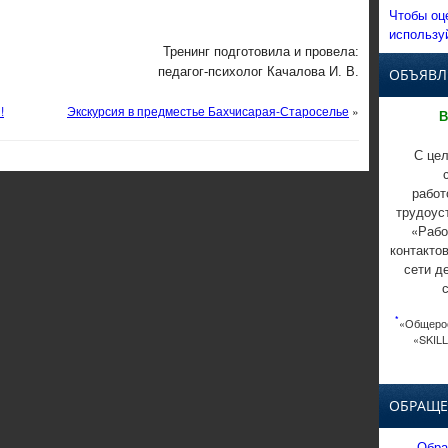
Чтобы оц
использу
Тренинг подготовила и провела:
педагог-психолог Качалова И. В.
ОБЪЯВЛ
!
Экскурсия в предместье Бахчисарая-Староселье
»
В
С цел
работ
трудоус
«Рабо
контакто
сети д
*
«Общерос
«SKILL
ОБРАЩЕ
Обра