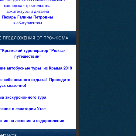
колледжа строительства,
архитектуры и дизайна
Пехарь Галины Петровны
к абитуриентам
Е ПРЕДЛОЖЕНИЯ ОТ ПРОФКОМА
"Крымский туроператор "Рюкзак
путешествий"
ние автобусные туры из Крыма 2018
е себе немного отдыха!
Проведите
уск сказочно!
а экскурсионного тура
ение в санатории Утес
ние на лечение и оздоровление
ОНТАКТЕ