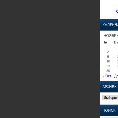
С
КАЛЕНД
НОЯБРЬ
Пн
В
2
9
16
23
30
« Окт
Де
АРХИВЫ
Архивы
ПОИСК