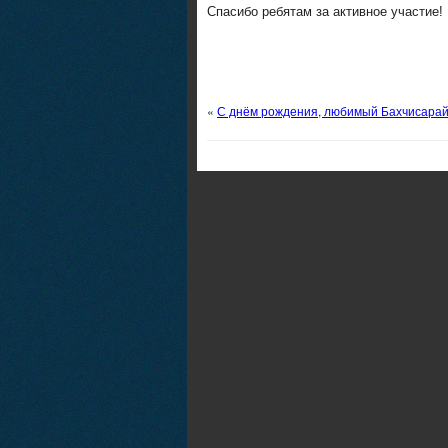
Спасибо ребятам за активное участие!
«
С днём рождения, любимый Бахчисарай