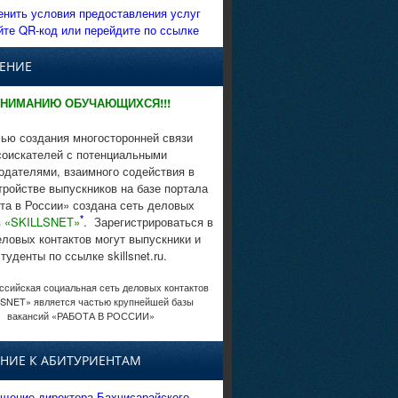
енить условия предоставления услуг
йте QR-код или перейдите по ссылке
ЕНИЕ
НИМАНИЮ ОБУЧАЮЩИХСЯ!!!
ью создания многосторонней связи
соискателей с потенциальными
одателями, взаимного содействия в
тройстве выпускников на базе портала
та в России» создана сеть деловых
*
в
«SKILLSNET»
. Зарегистрироваться в
еловых контактов могут выпускники и
студенты по ссылке skillsnet.ru.
сийская социальная сеть деловых контактов
SNET» является частью крупнейшей базы
вакансий «РАБОТА В РОССИИ»
НИЕ К АБИТУРИЕНТАМ
щение директора Бахчисарайского