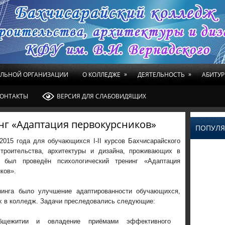
»
»
ЕЛЬНОЙ ОРГАНИЗАЦИИ
О КОЛЛЕДЖЕ
ДЕЯТЕЛЬНОСТЬ
АБИТУР
ОНТАКТЫ
ВЕРСИЯ ДЛЯ СЛАБОВИДЯЩИХ
нг «Адаптация первокурсников»
ПОПУЛЯ
2015 года для обучающихся I-II курсов Бахчисарайского
троительства, архитектуры и дизайна, проживающих в
 был проведён психологический тренинг «Адаптация
ков».
инга было улучшение адаптированности обучающихся,
х в колледж. Задачи преследовались следующие:
бщежитии и овладение приёмами эффективного