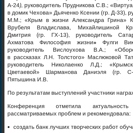
А-24
),
руководитель Прудникова С.В.; «Вирту
в домик Чехова» Дьяченко Ксении (гр. Д-33), 
М.М.; «Крым в жизни Александра Грина» К
Врубеля Владислава, Михайлишиной Кр
Дмитрия (гр. ГХ-13), руководитель Сат
Ахматова Философия жизни
»
Фулги Викт
руководитель Вислоухова В.А.; «Обор
в рассказах Л.Н. Толстого» Маслюковой Тат
руководитель Николаенко Л.Д.; «Крым
Цветаевой» Шарманова Даниэля (гр. С-1
Пятышина И.В.
По результатам выступлений участники нагр
Конференция отметила актуальност
рассматриваемых проблем и рекомендовала:
создать банк лучших творческих работ обу