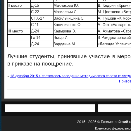
II место
Д-15
Маклакова Ю.
Д. Кедрин «Крым»
С-22
Могилевич Л.
М. Цветаева «Вст
СПХ-17
Васильчишина С.
А. Пушкин «К мор
С-11
Калиниченко О.
А. Фет «На заре т
III место
Д-24
Кадырова Э.
А. Ахматова «Стр
Гх-14
Чмыр И.
В.Рождественски
Д-24
Зарудина М.
«Легенда Успенск
Лучшие студенты, принявшие участие в мер
в приказе на поощрение.
«
18 декабря 2015 г. состоялось заседание методического совета коллед
Призов
2015 - 2026 © Бахчисарайский 
Крымского федеральног