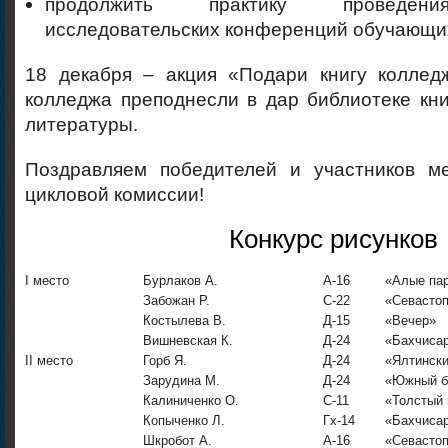
продолжить практику проведен
исследовательских конференций обучающи
18 декабря – акция «Подари книгу колледж
колледжа преподнесли в дар библиотеке кн
литературы.
Поздравляем победителей и участников м
цикловой комиссии!
Конкурс рисунков
I место
Бурлаков А.
А-16
«Алые па
Забожан Р.
С-22
«Севастоп
Костылева В.
Д-15
«Вечер»
Вишневская К.
Д-24
«Бахчиса
II место
Горб Я.
Д-24
«Ялтински
Зарудина М.
Д-24
«Южный б
Калиниченко О.
С-11
«Толстый 
Копыченко Л.
Гх-14
«Бахчиса
Шкробот А.
А-16
«Севасто