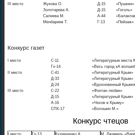
III место
Жукова О.
Д-15
«Пушкин»
Золотарева А.
Д-15
«Гоголь»
Салиева М.
А-44
«Балакла
Менбариев Т.
Г-13
«Пейзаж»
Конкурс газет
I место
С-11
«Литературные места 
Гх-14
«Весь город кА волше
II место
С-41
«Литературный Крым»
Д-33
«Литературный Крым»
Д-24
«Вдохновенный Крымо
III место
С-22
«Фонтан любви»
Д-15
«Литературный Крым»
А-16
«Чехов в Крыму»
СПХ-17
«Волошин М.»
Конкурс чтецов
I место
Гх-13
Кулинченко А.
М. Джамиль «Вар