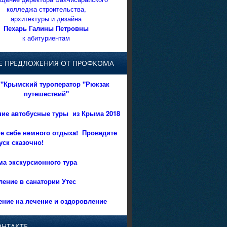
колледжа строительства,
архитектуры и дизайна
Пехарь Галины Петровны
к абитуриентам
Е ПРЕДЛОЖЕНИЯ ОТ ПРОФКОМА
"Крымский туроператор "Рюкзак
путешествий"
ние автобусные туры из Крыма 2018
е себе немного отдыха!
Проведите
уск сказочно!
а экскурсионного тура
ение в санатории Утес
ние на лечение и оздоровление
ОНТАКТЕ