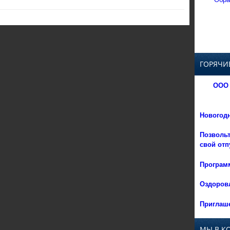
ГОРЯЧИ
ООО 
Новогод
Позвольт
свой отп
Программ
Оздоровл
Приглаше
МЫ В К