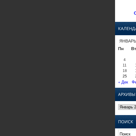
С
КАЛЕНД
ЯНВАРЬ
Пн
В
4
11
18
25
« Дек
Фе
АРХИВЫ
Архивы
ПОИСК