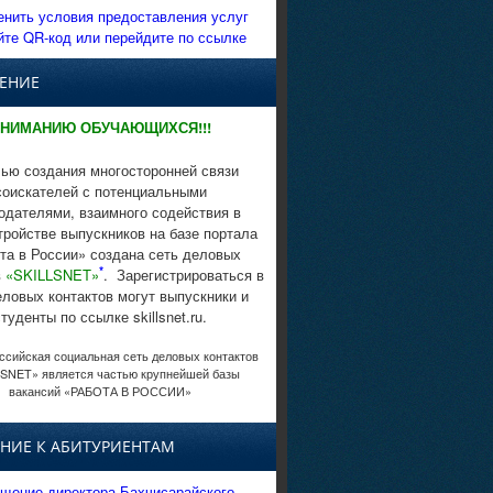
енить условия предоставления услуг
йте QR-код или перейдите по ссылке
ЕНИЕ
НИМАНИЮ ОБУЧАЮЩИХСЯ!!!
ью создания многосторонней связи
соискателей с потенциальными
одателями, взаимного содействия в
тройстве выпускников на базе портала
та в России» создана сеть деловых
*
в
«SKILLSNET»
. Зарегистрироваться в
еловых контактов могут выпускники и
студенты по ссылке skillsnet.ru.
сийская социальная сеть деловых контактов
SNET» является частью крупнейшей базы
вакансий «РАБОТА В РОССИИ»
НИЕ К АБИТУРИЕНТАМ
щение директора Бахчисарайского