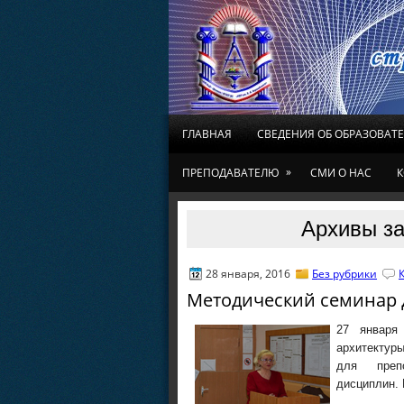
ГЛАВНАЯ
СВЕДЕНИЯ ОБ ОБРАЗОВАТ
»
ПРЕПОДАВАТЕЛЮ
СМИ О НАС
К
Архивы за
28 января, 2016
Без рубрики
Методический семинар 
27 января 
архитектур
для преп
дисциплин. 