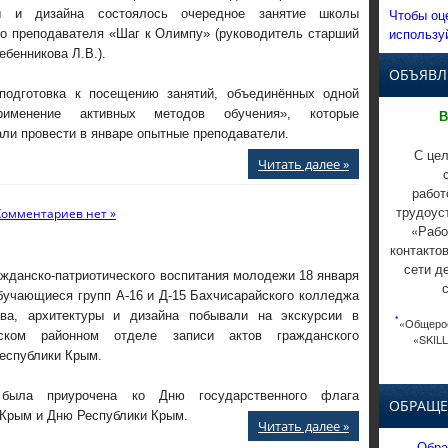
Чтобы оц
ры и дизайна состоялось очередное занятие школы
использу
о преподавателя «Шаг к Олимпу» (руководитель старший
ебенникова Л.В.).
ОБЪЯВЛ
подготовка к посещению занятий, объединённых одной
именение активных методов обучения», которые
В
ли провести в январе опытные преподаватели.
С цел
Читать далее »
работ
трудоус
Комментариев нет »
«Рабо
контакто
сети д
жданско-патриотического воспитания молодежи 18 января
бучающиеся групп А-16 и Д-15 Бахчисарайского колледжа
тва, архитектуры и дизайна побывали на экскурсии в
*
«Общерос
йском районном отделе записи актов гражданского
«SKILL
еспублики Крым.
 была приурочена ко Дню государственного флага
ОБРАЩЕ
 Крым и Дню Республики Крым.
Читать далее »
Обра