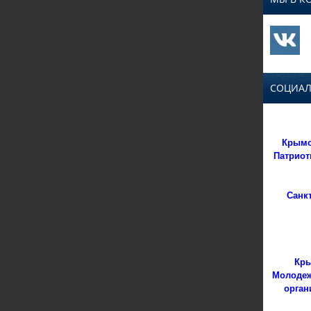
СОЦИАЛ
Крымс
Патриот
Санк
Кры
Молодеж
орган