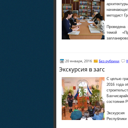
архитекту
начинающег
методист Гр
Проведена 
темой «Пр
запланирова
20 января, 2016
Без рубрики
Экскурсия в загс
С целью гра
2016 года о
строительс
Бахчисара
состояния Р
Экскурсия
Республики