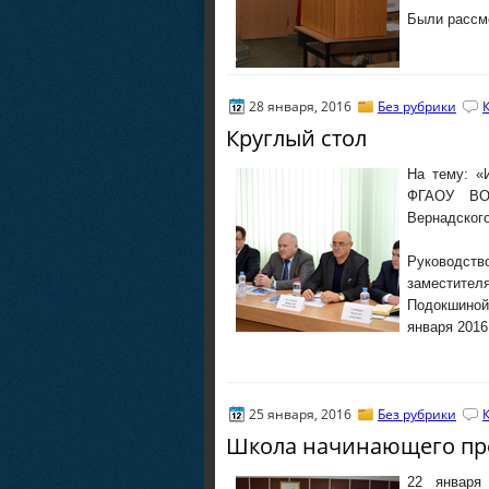
Были рассм
28 января, 2016
Без рубрики
Круглый стол
На тему: «
ФГАОУ ВО 
Вернадског
Руководст
заместител
Подокшиной
января 2016
25 января, 2016
Без рубрики
Школа начинающего пр
22 января 