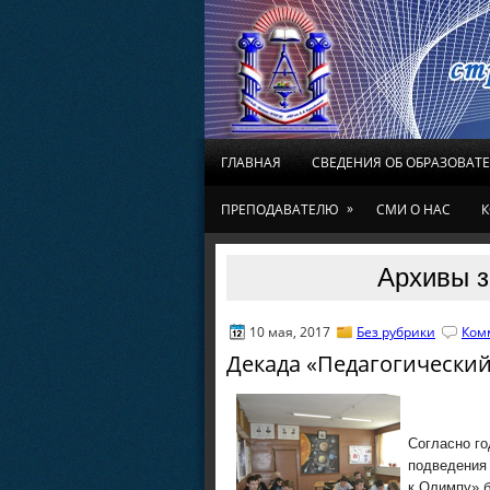
ГЛАВНАЯ
СВЕДЕНИЯ ОБ ОБРАЗОВАТ
»
ПРЕПОДАВАТЕЛЮ
СМИ О НАС
К
Архивы з
10 мая, 2017
Без рубрики
Ком
Декада «Педагогически
Согласно го
подведения
к Олимпу» б