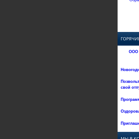
ГОРЯЧИ
ООО 
Новогод
Позвольт
свой отп
Программ
Оздоровл
Приглаше
МЫ В К