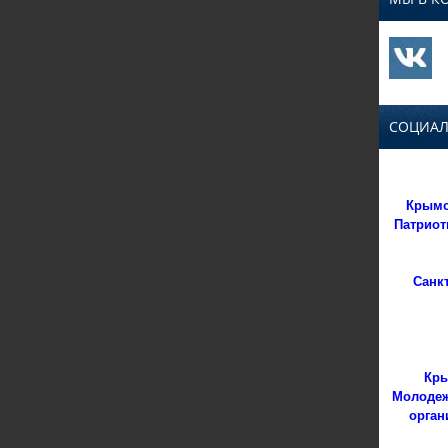
СОЦИАЛ
Крымс
Патриот
Санк
Кры
Молодеж
орган