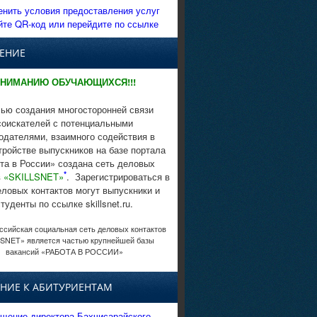
енить условия предоставления услуг
йте QR-код или перейдите по ссылке
ЕНИЕ
НИМАНИЮ ОБУЧАЮЩИХСЯ!!!
ью создания многосторонней связи
соискателей с потенциальными
одателями, взаимного содействия в
тройстве выпускников на базе портала
та в России» создана сеть деловых
*
в
«SKILLSNET»
. Зарегистрироваться в
еловых контактов могут выпускники и
студенты по ссылке skillsnet.ru.
сийская социальная сеть деловых контактов
SNET» является частью крупнейшей базы
вакансий «РАБОТА В РОССИИ»
НИЕ К АБИТУРИЕНТАМ
щение директора Бахчисарайского