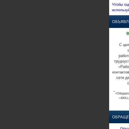
Чтобы оц
использу
ОБЪЯВЛ
В
С цел
работ
трудоус
«Рабо
контакто
сети д
*
«Общерос
«SKILL
ОБРАЩЕ
Обра