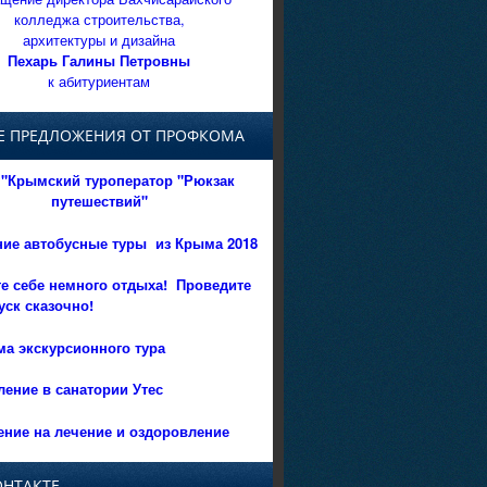
колледжа строительства,
архитектуры и дизайна
Пехарь Галины Петровны
к абитуриентам
Е ПРЕДЛОЖЕНИЯ ОТ ПРОФКОМА
"Крымский туроператор "Рюкзак
путешествий"
ние автобусные туры из Крыма 2018
е себе немного отдыха!
Проведите
уск сказочно!
а экскурсионного тура
ение в санатории Утес
ние на лечение и оздоровление
ОНТАКТЕ