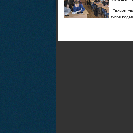
Своими тво
типов подел