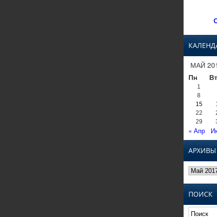
С
КАЛЕНД
МАЙ 20
Пн
В
1
8
15
22
29
« Апр
И
АРХИВЫ
Архивы
ПОИСК