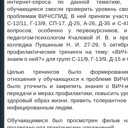
интернет-опроса по данной тематике,
обучающиеся смогли проверить уровень сво
проблемам ВИЧ/СПИД. В ней приняли участи
С-12/11, Г-13/9, СП-17, Д-25, А-26, Д-35 и С-
вопросов, особенно у первокурсников, 
педагогом-психологом Кчаловой И. В. и п
колледжа Пукшиным Н. И. 27-29, 5 октяб
профилактические тренинги на тему: «ВИЧ
знаем о ней?» для групп С-11/9, Г-13/9, Д-15 и
Целью тренингов было формирование
отношения у обучающихся к проблеме ВИЧ
было уточнить и закрепить знания о ВИЧ-и
передачи и мерах профилактики, повысить ур
здоровый образ жизни, привить толерантно
инфицированным людям.
Обучающимися был просмотрен фильм н
проделано ряд практических упражнений.