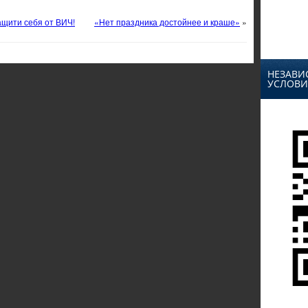
ащити себя от ВИЧ!
«Нет праздника достойнее и краше»
»
НЕЗАВИ
УСЛОВИ