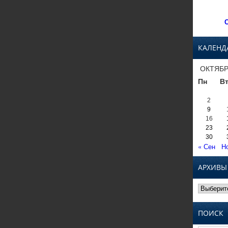
С
КАЛЕНД
ОКТЯБР
Пн
В
2
9
16
23
30
« Сен
Н
АРХИВЫ
Архивы
ПОИСК