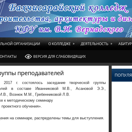
»
»
ЕЛЬНОЙ ОРГАНИЗАЦИИ
О КОЛЛЕДЖЕ
ДЕЯТЕЛЬНОСТЬ
АБИТУР
ОНТАКТЫ
ВЕРСИЯ ДЛЯ СЛАБОВИДЯЩИХ
руппы преподавателей
ПОПУЛЯ
я 2017 г. состоялось заседание творческой группы
телей в составе Иванниковой М.В., Асановой Э.Э.,
.В., Вознюк М.М., Гребенниковой Л.В.
ке к методическому семинару
 проектного обучения».
ения на семинаре, распределены темы для выступления.