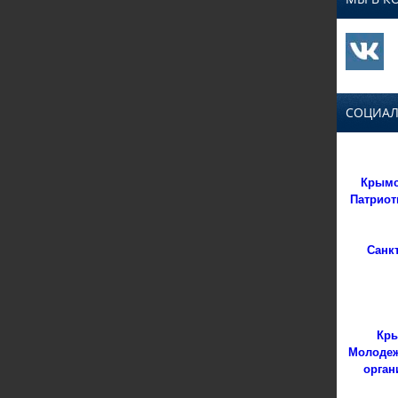
СОЦИАЛ
Крымс
Патриот
Санк
Кры
Молодеж
орган