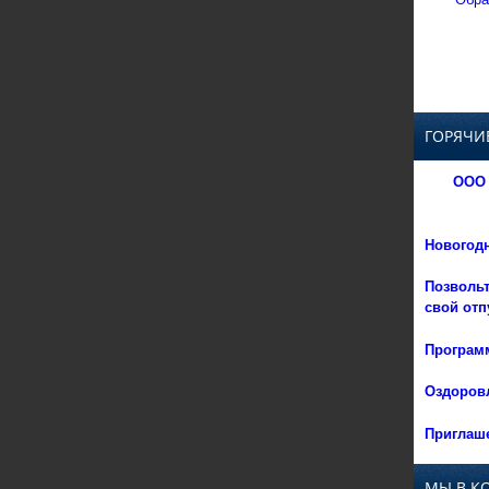
ГОРЯЧИ
ООО 
Новогод
Позвольт
свой отп
Программ
Оздоровл
Приглаше
МЫ В К