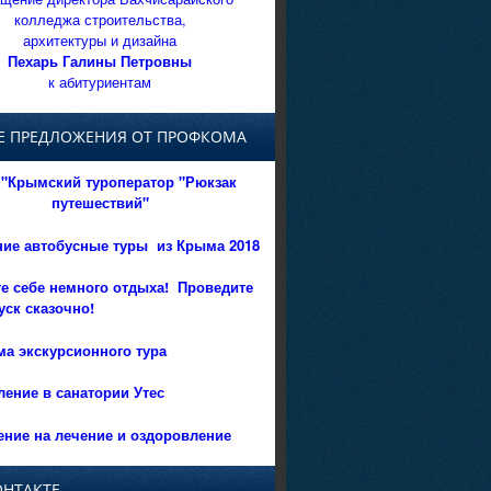
колледжа строительства,
архитектуры и дизайна
Пехарь Галины Петровны
к абитуриентам
Е ПРЕДЛОЖЕНИЯ ОТ ПРОФКОМА
"Крымский туроператор "Рюкзак
путешествий"
ние автобусные туры из Крыма 2018
е себе немного отдыха!
Проведите
уск сказочно!
а экскурсионного тура
ение в санатории Утес
ние на лечение и оздоровление
ОНТАКТЕ