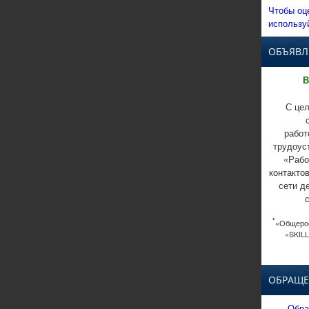
Чтобы оц
использу
ОБЪЯВЛ
В
С цел
работ
трудоус
«Рабо
контакто
сети д
*
«Общерос
«SKILL
ОБРАЩЕ
Обра