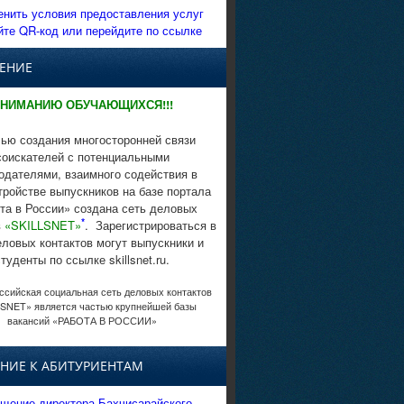
енить условия предоставления услуг
йте QR-код или перейдите по ссылке
ЕНИЕ
НИМАНИЮ ОБУЧАЮЩИХСЯ!!!
ью создания многосторонней связи
соискателей с потенциальными
одателями, взаимного содействия в
тройстве выпускников на базе портала
та в России» создана сеть деловых
*
в
«SKILLSNET»
. Зарегистрироваться в
еловых контактов могут выпускники и
студенты по ссылке skillsnet.ru.
сийская социальная сеть деловых контактов
SNET» является частью крупнейшей базы
вакансий «РАБОТА В РОССИИ»
НИЕ К АБИТУРИЕНТАМ
щение директора Бахчисарайского