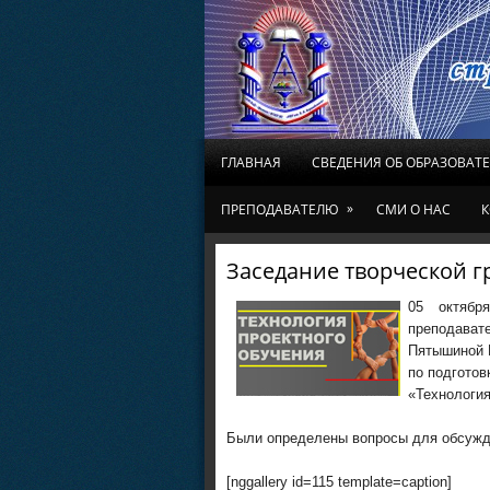
ГЛАВНАЯ
СВЕДЕНИЯ ОБ ОБРАЗОВАТ
»
ПРЕПОДАВАТЕЛЮ
СМИ О НАС
К
Заседание творческой г
05 октябр
преподава
Пятышиной И
по подготов
«Технология
Были определены вопросы для обсужд
[nggallery id=115 template=caption]