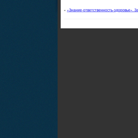
«
«Знание-ответственность-здоровье». З