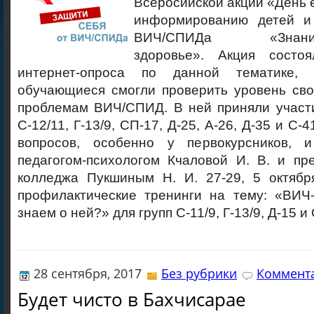
Всеросийской акции «День 
информированию детей и
ВИЧ/СПИДа «Знание-от
здоровье». Акция состо
интернет-опроса по данной тематике,
обучающиеся смогли проверить уровень сво
проблемам ВИЧ/СПИД. В ней приняли участи
С-12/11, Г-13/9, СП-17, Д-25, А-26, Д-35 и С-
вопросов, особенно у первокурсников, 
педагогом-психологом Кчаловой И. В. и п
колледжа Пукшиным Н. И. 27-29, 5 октяб
профилактические тренинги на тему: «ВИЧ
знаем о ней?» для групп С-11/9, Г-13/9, Д-15 и
28 сентября, 2017
Без рубрики
Коммента
Будет чисто в Бахчисарае