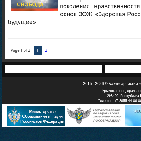
поколения нравственност
основ ЗОЖ «Здоровая Росс
будущее».
Page 1 of 2
1
2
2015 - 2026 © Бахчисарайский 
Крымского федеральног
298400, Республика К
Телефон: +7-3655-44-06-06