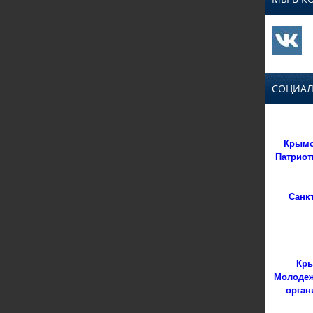
СОЦИАЛ
Крымс
Патриот
Санк
Кры
Молодеж
орган