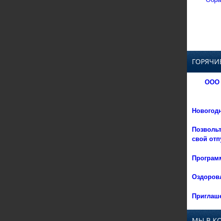
ГОРЯЧИ
ООО 
Новогод
Позвольт
свой отп
Программ
Оздоровл
Приглаше
МЫ В К