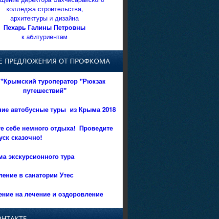
колледжа строительства,
архитектуры и дизайна
Пехарь Галины Петровны
к абитуриентам
Е ПРЕДЛОЖЕНИЯ ОТ ПРОФКОМА
"Крымский туроператор "Рюкзак
путешествий"
ние автобусные туры из Крыма 2018
е себе немного отдыха!
Проведите
уск сказочно!
а экскурсионного тура
ение в санатории Утес
ние на лечение и оздоровление
ОНТАКТЕ