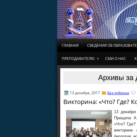
ГЛАВНАЯ
СВЕДЕНИЯ ОБ ОБРАЗОВАТ
»
ПРЕПОДАВАТЕЛЮ
СМИ О НАС
К
Архивы за 
13 декабря, 2017
Без рубрики
Викторина: «Что? Где? К
13 декабря
Прищепа А.
«Что? Где? 
викторине 
биология, и