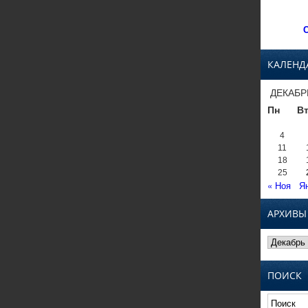
С
КАЛЕНД
ДЕКАБР
Пн
В
4
11
18
25
« Ноя
Я
АРХИВЫ
Архивы
ПОИСК