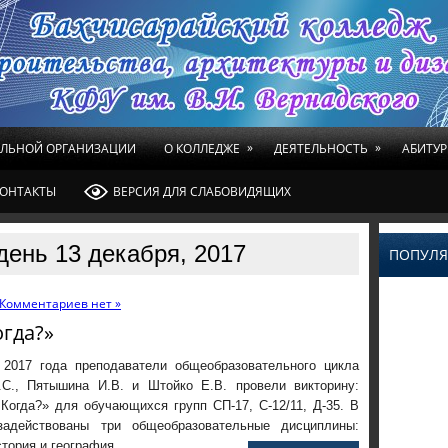
»
»
ЕЛЬНОЙ ОРГАНИЗАЦИИ
О КОЛЛЕДЖЕ
ДЕЯТЕЛЬНОСТЬ
АБИТУР
ОНТАКТЫ
ВЕРСИЯ ДЛЯ СЛАБОВИДЯЩИХ
день 13 декабря, 2017
ПОПУЛЯ
Комментариев нет »
огда?»
 2017 года преподаватели общеобразовательного цикла
С., Пятышина И.В. и Штойко Е.В. провели викторину:
Когда?» для обучающихся групп СП-17, С-12/11, Д-35. В
задействованы три общеобразовательные дисциплины:
стория и география.