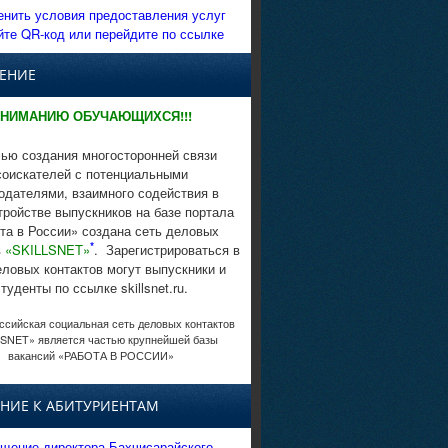
енить условия предоставления услуг
йте QR-код или перейдите по ссылке
ЕНИЕ
НИМАНИЮ ОБУЧАЮЩИХСЯ!!!
ью создания многосторонней связи
соискателей с потенциальными
одателями, взаимного содействия в
тройстве выпускников на базе портала
та в России» создана сеть деловых
*
в
«SKILLSNET»
. Зарегистрироваться в
еловых контактов могут выпускники и
студенты по ссылке skillsnet.ru.
сийская социальная сеть деловых контактов
SNET» является частью крупнейшей базы
вакансий «РАБОТА В РОССИИ»
НИЕ К АБИТУРИЕНТАМ
щение директора Бахчисарайского