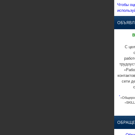
Чтобы оц
использу
ОБЪЯВЛ
В
С цел
работ
трудоус
«Рабо
контакто
сети д
*
«Общерос
«SKILL
ОБРАЩЕ
Обра