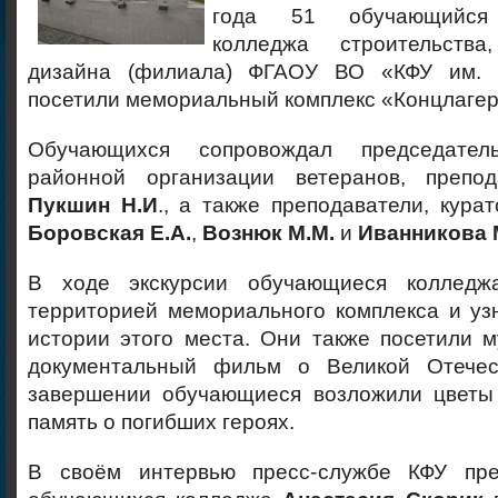
года 51 обучающийся 
колледжа строительств
дизайна (филиала) ФГАОУ ВО «КФУ им. В
посетили мемориальный комплекс «Концлагер
Обучающихся сопровождал председател
районной организации ветеранов, препод
Пукшин Н.И
., а также преподаватели, кура
Боровская Е.А.
,
Вознюк М.М.
и
Иванникова 
В ходе экскурсии обучающиеся колледж
территорией мемориального комплекса и уз
истории этого места. Они также посетили 
документальный фильм о Великой Отечес
завершении обучающиеся возложили цветы
память о погибших героях.
В своём интервью пресс-службе КФУ пре