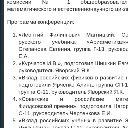
комиссии № 1 общеобразователь
математического и естественнонаучного цикл
Программа конференции:
«Леонтий Филиппович Магницкий. Со
русского учебника «Арифметика»»
Степанова Евгения, группа Г-13, руково
Е.А.
«Курчатов И.В.», подготовил Шишкин Евге
руководитель Яворский Я.К.
«Вклад российских физиков в развитие н
подготовили Ярченко Алина, группа СП-1
группа С-11, руководитель Яворский Я.К.
«Советские и российские матема
Филдсовской премии», подготовила Нагор
С-11, руководитель Чертенкова Е.И.
«Вклад российских учёных в развитие 
Дмух Роман, группа С-11, руководитель А