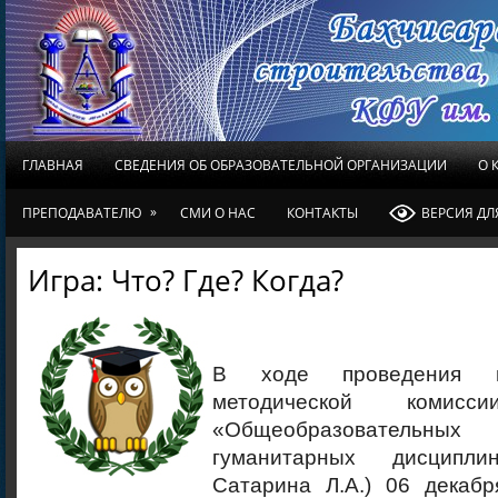
ГЛАВНАЯ
СВЕДЕНИЯ ОБ ОБРАЗОВАТЕЛЬНОЙ ОРГАНИЗАЦИИ
О 
»
ПРЕПОДАВАТЕЛЮ
СМИ О НАС
КОНТАКТЫ
ВЕРСИЯ Д
Игра: Что? Где? Когда?
В ходе проведения н
методической к
«Общеобразовательны
гуманитарных дисципли
Сатарина Л.А.) 06 декаб