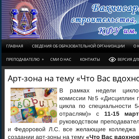
ГЛАВНАЯ
СВЕДЕНИЯ ОБ ОБРАЗОВАТЕЛЬНОЙ ОРГАНИЗАЦИИ
О 
»
ПРЕПОДАВАТЕЛЮ
СМИ О НАС
КОНТАКТЫ
ВЕРСИЯ Д
Арт-зона на тему «Что Вас вдохн
В рамках недели цикло
комиссии №5 «Дисциплин 
цикла по специальности 5
отраслям)» с
11-15 мар
руководством преподавате
и Федоровой Л.С. все желающие колледжа 
создании арт-зоны на тему
«Что Вас вдохно